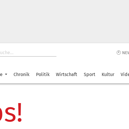
🕙 NE
ke
Chronik
Politik
Wirtschaft
Sport
Kultur
Vid
s!