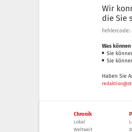
Wir konn
die Sie
Fehlercode:
Was können 
Sie könne
Sie könne
Haben Sie A
redaktion@sto
Chronik
P
Lokal
L
Weltweit
W