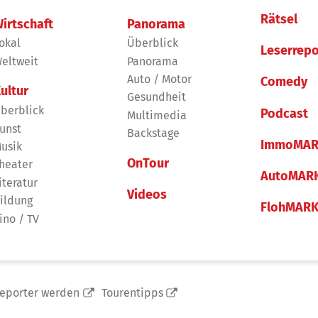
Rätsel
irtschaft
Panorama
okal
Überblick
Leserrepo
eltweit
Panorama
Auto / Motor
Comedy
ultur
Gesundheit
berblick
Podcast
Multimedia
unst
Backstage
ImmoMAR
usik
OnTour
heater
AutoMAR
iteratur
Videos
ildung
FlohMAR
ino / TV
reporter werden
Tourentipps