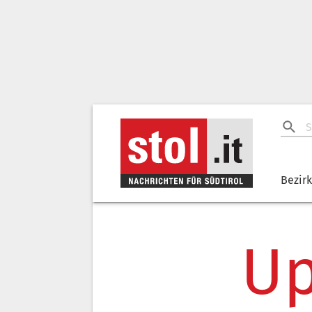
Bezir
Up