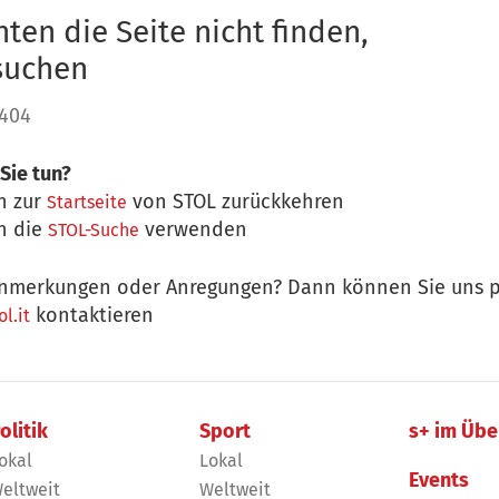
ten die Seite nicht finden,
 suchen
 404
Sie tun?
n zur
von STOL zurückkehren
Startseite
n die
verwenden
STOL-Suche
nmerkungen oder Anregungen? Dann können Sie uns p
kontaktieren
l.it
olitik
Sport
s+ im Übe
okal
Lokal
Events
eltweit
Weltweit