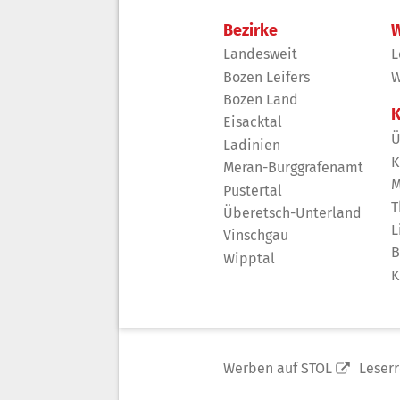
Bezirke
W
Landesweit
L
Bozen Leifers
W
Bozen Land
K
Eisacktal
Ü
Ladinien
K
Meran-Burggrafenamt
M
Pustertal
T
Überetsch-Unterland
L
Vinschgau
B
Wipptal
K
Werben auf STOL
Leser