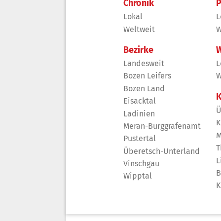
Chronik
P
Lokal
L
Weltweit
W
Bezirke
W
Landesweit
L
Bozen Leifers
W
Bozen Land
K
Eisacktal
Ü
Ladinien
K
Meran-Burggrafenamt
M
Pustertal
T
Überetsch-Unterland
L
Vinschgau
B
Wipptal
K