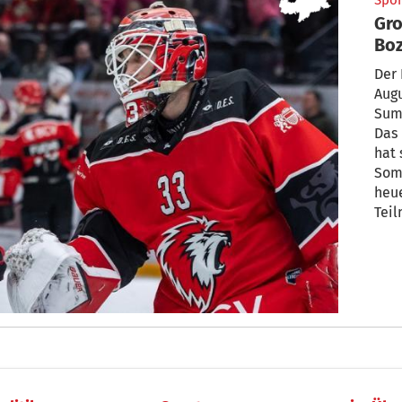
Spor
Gr
Boz
Der 
Augu
Summ
Das 
hat 
Som
heu
Teil