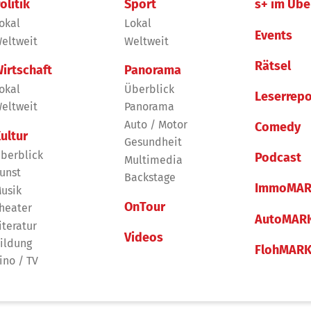
olitik
Sport
s+ im Übe
okal
Lokal
Events
eltweit
Weltweit
Rätsel
irtschaft
Panorama
okal
Überblick
Leserrepo
eltweit
Panorama
Auto / Motor
Comedy
ultur
Gesundheit
berblick
Podcast
Multimedia
unst
Backstage
ImmoMAR
usik
OnTour
heater
AutoMAR
iteratur
Videos
ildung
FlohMAR
ino / TV