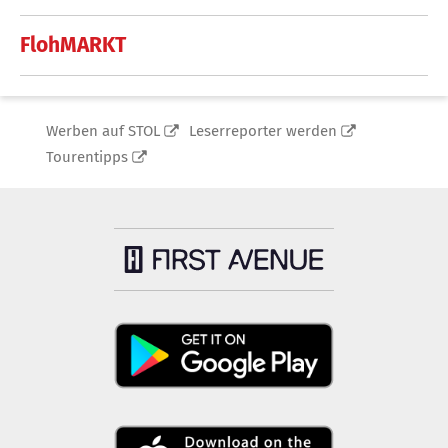
FlohMARKT
Werben auf STOL
Leserreporter werden
Tourentipps