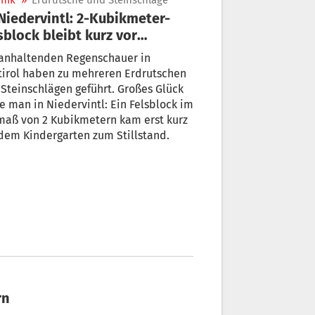
nik
»
Erdrutsche und Steinschläge
sblock bleibt kurz vor
dergarten stehen
 anhaltenden Regenschauer in
tirol haben zu mehreren Erdrutschen
Steinschlägen geführt. Großes Glück
e man in Niedervintl: Ein Felsblock im
maß von 2 Kubikmetern kam erst kurz
dem Kindergarten zum Stillstand.
rn