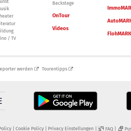
unst
Backstage
ImmoMAR
usik
OnTour
heater
AutoMAR
iteratur
Videos
ildung
FlohMAR
ino / TV
reporter werden
Tourentipps
Policy
|
Cookie Policy
|
Privacy Einstellungen
|
|
FAQ
Pu
2