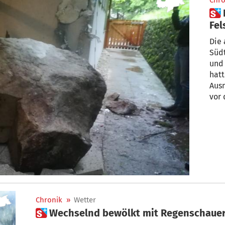
Chro
 Niedervintl: 2-Kubikmeter-
Fel
Kin
Die
Süd
und 
hatt
Aus
vor 
Chronik
»
Wetter
 Wechselnd bewölkt mit Regenschaue