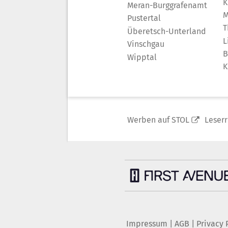
K
Meran-Burggrafenamt
M
Pustertal
T
Überetsch-Unterland
L
Vinschgau
B
Wipptal
K
Werben auf STOL
Leser
Impressum
|
AGB
|
Privacy 