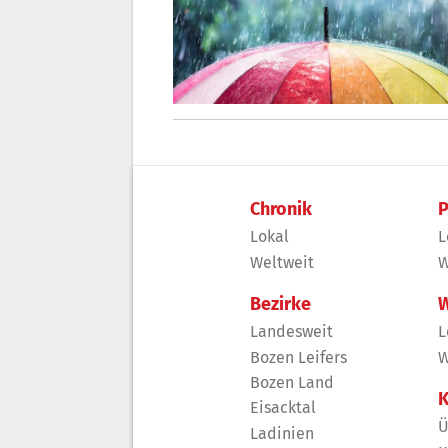
Chronik
P
Lokal
L
Weltweit
W
Bezirke
W
Landesweit
L
Bozen Leifers
W
Bozen Land
K
Eisacktal
Ü
Ladinien