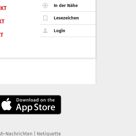
In der Nähe
KT
Lesezeichen
KT
Login
KT
|
sh-Nachrichten
Netiquette