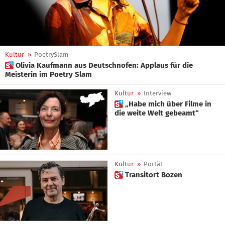
Kultur
»
PoetrySlam
 Olivia Kaufmann aus Deutschnofen: Applaus für die
Meisterin im Poetry Slam
Kultur
»
Interview
 „Habe mich über Filme in
die weite Welt gebeamt“
Kultur
»
Portät
 Transitort Bozen