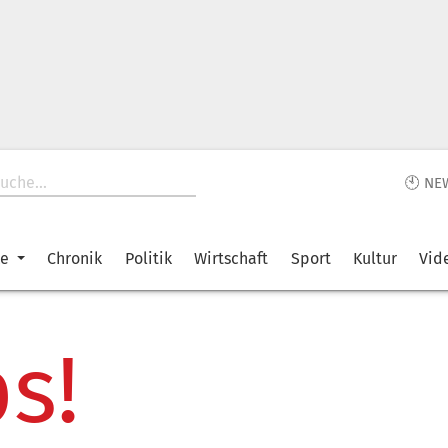
🕙 NE
ke
Chronik
Politik
Wirtschaft
Sport
Kultur
Vid
s!