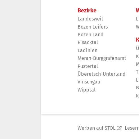
Bezirke
W
Landesweit
L
Bozen Leifers
W
Bozen Land
K
Eisacktal
Ü
Ladinien
K
Meran-Burggrafenamt
M
Pustertal
T
Überetsch-Unterland
L
Vinschgau
B
Wipptal
K
Werben auf STOL
Leser