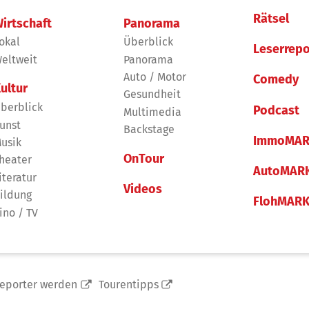
Rätsel
irtschaft
Panorama
okal
Überblick
Leserrepo
eltweit
Panorama
Auto / Motor
Comedy
ultur
Gesundheit
berblick
Podcast
Multimedia
unst
Backstage
ImmoMAR
usik
OnTour
heater
AutoMAR
iteratur
Videos
ildung
FlohMAR
ino / TV
reporter werden
Tourentipps