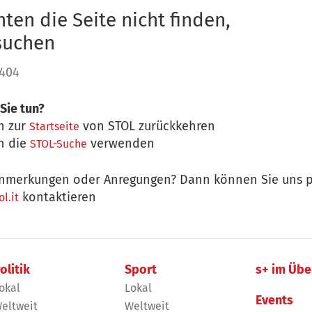
ten die Seite nicht finden,
 suchen
 404
Sie tun?
n zur
von STOL zurückkehren
Startseite
n die
verwenden
STOL-Suche
nmerkungen oder Anregungen? Dann können Sie uns p
kontaktieren
l.it
olitik
Sport
s+ im Übe
okal
Lokal
Events
eltweit
Weltweit