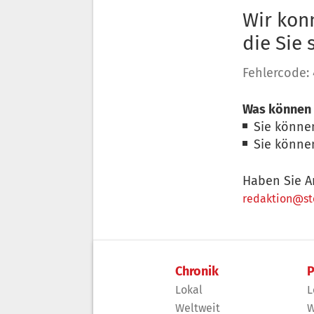
Wir konn
die Sie
Fehlercode:
Was können 
Sie könne
Sie könne
Haben Sie A
redaktion@sto
Chronik
P
Lokal
L
Weltweit
W