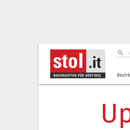
Bezir
Up