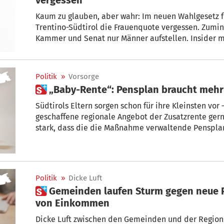
Kaum zu glauben, aber wahr: Im neuen Wahlgesetz fürs Parlament wurde für die Region
Trentino-Südtirol die Frauenquote vergessen. Zuminde
Kammer und Senat nur Männer aufstellen. Insider munkeln von einer Chance für Philipp
Achammer, in der Kammer Renate Gebhard zu beer
Politik
»
Vorsorge
 „Baby-Rente“: Pensplan braucht mehr
Südtirols Eltern sorgen schon für ihre Kleinsten vo
geschaffene regionale Angebot der Zusatzrente gern
stark, dass die die Maßnahme verwaltende Pensplan Centrum 
weiterer 8,6 Millionen Euro für 2025 bis 2027 (für beide Länder zusammen) beantragt
hatte. Im Nachtragshaushalt der Region wurde di
Politik
»
Dicke Luft
 Gemeinden laufen Sturm gegen neue Pflicht zu Offenlegung
von Einkommen
Dicke Luft zwischen den Gemeinden und der Region. Sind derzeit nur die Stadträte