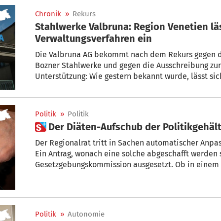
Chronik
»
Rekurs
Stahlwerke Valbruna: Region Venetien läs
Verwaltungsverfahren ein
Die Valbruna AG bekommt nach dem Rekurs gegen di
Bozner Stahlwerke und gegen die Ausschreibung zu
Unterstützung: Wie gestern bekannt wurde, lässt sic
Verfahren ein.
Politik
»
Politik
 Der Diäten-Aufschub der Politikgehäl
Der Regionalrat tritt in Sachen automatischer Anpa
Ein Antrag, wonach eine solche abgeschafft werden s
Gesetzgebungskommission ausgesetzt. Ob in einem
vorliegt? „Ich weiß es nicht“, sagt Arnold Schuler (SV
Politik
»
Autonomie