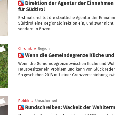
 Direktion der Agentur der Einnahmen in Bozen – ein Prestigeerfolg
für Südtirol
Erstmals richtet die staatliche Agentur der Einnahmen auch in der Region Tren
Südtirol eine Regionaldirektion ein, und zwar nicht in der
sondern in Bozen.
Chronik
»
Region
 Wenn die Gemeindegrenze Küche un
Wenn die Gemeindegrenze zwischen Küche und Wohn
Hausbesitzer ein Problem und kann von Glück reden,
So geschehen 2013 mit einer Grenzverschiebung zwi
Politik
»
Unsicherheit
 Rundschreiben: Wackelt der Wahlter