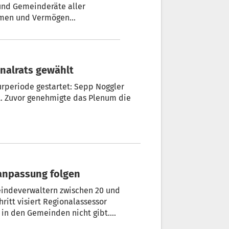
mmen und Vermögen
t dagegen ist der Rat der Gemeinden.
nalrats gewählt
turperiode gestartet: Sepp Noggler
. Zuvor genehmigte das Plenum die
nsanpassung folgen
ritt visiert Regionalassessor