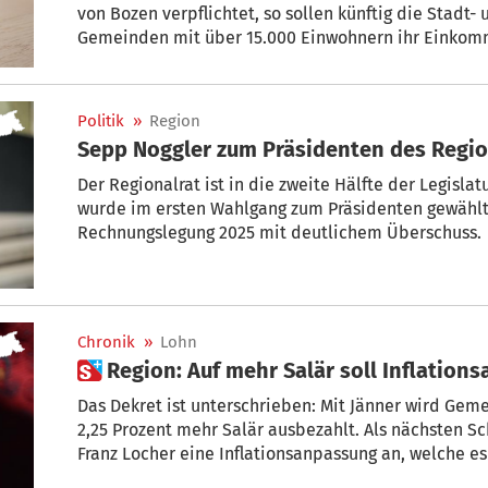
von Bozen verpflichtet, so sollen künftig die Stadt- und Gemeinderäte aller
Gemeinden mit über 15.000 Einwohnern ihr Einko
veröffentlichen müssen. Strik
Politik
»
Region
Sepp Noggler zum Präsidenten des Regio
Der Regionalrat ist in die zweite Hälfte der Legisla
wurde im ersten Wahlgang zum Präsidenten gewählt
Rechnungslegung 2025 mit deutlichem Überschuss.
Chronik
»
Lohn
 Region: Auf mehr Salär soll Inflatio
Das Dekret ist unterschrieben: Mit Jänner wird Gemeindeverwaltern zwischen 20 und
2,25 Prozent mehr Salär ausbezahlt. Als nächsten Sch
Franz Locher eine Inflationsanpassung an, welche es in den Gemeinden nicht gibt.
„Vielleicht nur alle zwei Jahre und gedeckelt“, sagt Locher. Einfach werde es nicht,