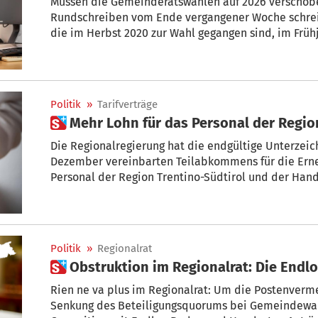
Müssen die Gemeinderatswahlen auf 2026 verschobe
Rundschreiben vom Ende vergangener Woche schrei
die im Herbst 2020 zur Wahl gegangen sind, im Frü
Politik
»
Tarifverträge
 Mehr Lohn für das Personal der Re
Die Regionalregierung hat die endgültige Unterzeic
Dezember vereinbarten Teilabkommens für die Erneu
Personal der Region Trentino-Südtirol und der Hande
Tourismus- und Landwirtschaftskammern Trient un
Politik
»
Regionalrat
 Obstruktion im Regionalrat: Die End
Rien ne va plus im Regionalrat: Um die Postenvermehrun
Senkung des Beteiligungsquorums bei Gemeindewahlen zu verhindern, betreibt die