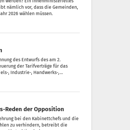
n werden? Ein innenministerielles
bt nämlich vor, dass die Gemeinden,
hjahr 2026 wählen müssen.
gion
hnung des Entwurfs des am 2.
erung der Tarifverträge für das
ls-, Industrie-, Handwerks-,
d Bozen genehmigt.
los-Reden der Opposition
g bei den Kabinettchefs und die