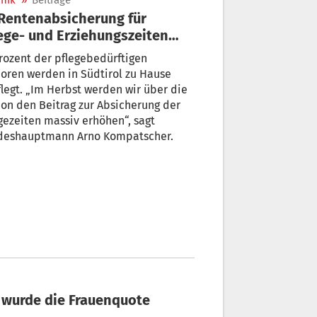
nik
»
Beiträge
ege- und Erziehungszeiten
d aufgestockt
er pflegebedürftigen
oren werden in Südtirol zu Hause
st werden wir über die
r Absicherung der
gezeiten massiv erhöhen“, sagt
deshauptmann Arno Kompatscher.