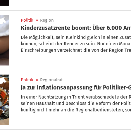
denn die 
Politik
»
Region
Kinderzusatzrente boomt: Über 6.000 An
Die Möglichkeit, sein Kleinkind gleich in einen Zus
können, scheint der Renner zu sein. Nur einen Mona
Einschreibungen verzeichnet die von der Region Tre
Maßnahme bereits 6.192 eingegangene Anträge.
Politik
»
Regionalrat
Ja zur Inflationsanpassung für Politiker-
In einer Nachtsitzung in Trient verabschiedete der
seinen Haushalt und beschloss die Reform der Polit
künftig nicht mehr an die Regionalbediensteten, so
Lohnerhöhung aller privat und öffentlich Beschäftig