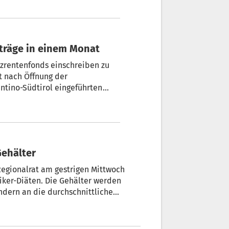
Amtsentschädigungen in Südtirol sind deutlich höher als im Trentino.
träge in einem Monat
atzrentenfonds einschreiben zu
t nach Öffnung der
ntino-Südtirol eingeführten
Gehälter
 Regionalrat am gestrigen Mittwoch
iker-Diäten. Die Gehälter werden
ndern an die durchschnittliche
ten in der Region angepasst.