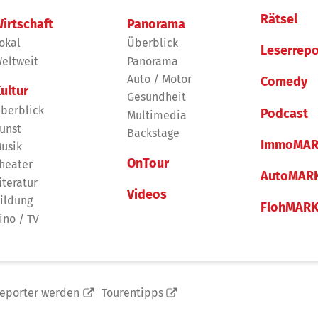
Rätsel
irtschaft
Panorama
okal
Überblick
Leserrepo
eltweit
Panorama
Auto / Motor
Comedy
ultur
Gesundheit
berblick
Podcast
Multimedia
unst
Backstage
ImmoMAR
usik
OnTour
heater
AutoMAR
iteratur
Videos
ildung
FlohMAR
ino / TV
reporter werden
Tourentipps