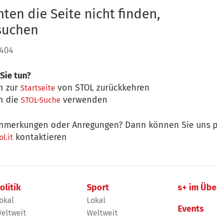
ten die Seite nicht finden,
 suchen
 404
Sie tun?
n zur
von STOL zurückkehren
Startseite
n die
verwenden
STOL-Suche
nmerkungen oder Anregungen? Dann können Sie uns p
kontaktieren
l.it
olitik
Sport
s+ im Übe
okal
Lokal
Events
eltweit
Weltweit