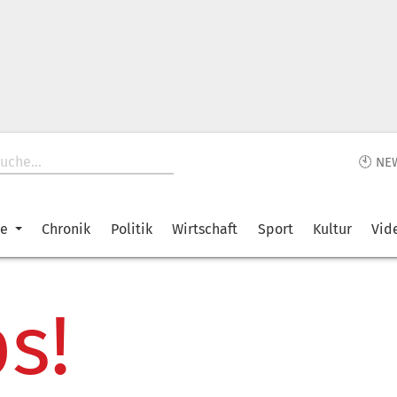
🕙 NE
ke
Chronik
Politik
Wirtschaft
Sport
Kultur
Vid
s!