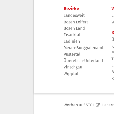
Bezirke
W
Landesweit
L
Bozen Leifers
W
Bozen Land
K
Eisacktal
Ü
Ladinien
K
Meran-Burggrafenamt
M
Pustertal
T
Überetsch-Unterland
L
Vinschgau
B
Wipptal
K
Werben auf STOL
Leser