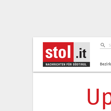
Bezir
Up