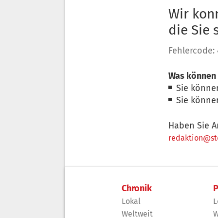
Wir konn
die Sie
Fehlercode:
Was können 
Sie könne
Sie könne
Haben Sie A
redaktion@sto
Chronik
P
Lokal
L
Weltweit
W