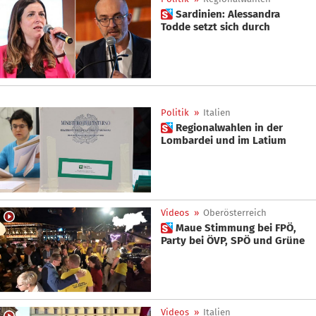
 Sardinien: Alessandra
Todde setzt sich durch
Politik
»
Italien
 Regionalwahlen in der
Lombardei und im Latium
Videos
»
Oberösterreich
 Maue Stimmung bei FPÖ,
Party bei ÖVP, SPÖ und Grüne
Videos
»
Italien