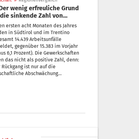
schaft
»
Regionenvergleich
 die sinkende Zahl von
eitsunfällen
en ersten acht Monaten des Jahres
en in Südtirol und im Trentino
esamt 14.439 Arbeitsunfälle
ldet, gegenüber 15.383 im Vorjahr
us 6,1 Prozent). Die Gewerkschaften
n das nicht als positive Zahl, denn:
 Rückgang ist nur auf die
tschaftliche Abschwächung
ckzuführen.“ Sie erwarten größere
rengungen in der Verhütung von
llen am Arbeitsplatz.