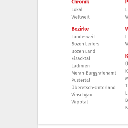
Chronik
P
Lokal
L
Weltweit
W
Bezirke
W
Landesweit
L
Bozen Leifers
W
Bozen Land
K
Eisacktal
Ü
Ladinien
K
Meran-Burggrafenamt
M
Pustertal
T
Überetsch-Unterland
L
Vinschgau
B
Wipptal
K