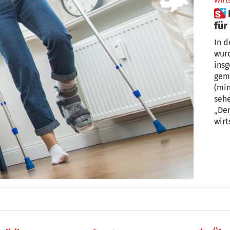
Wirt
 Der wenig erfreuliche Grund
für
Arb
In d
wurd
insg
geme
(min
sehe
„Der
wir
zurü
Anst
Unfä