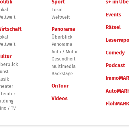
olitik
Sport
s+ im Übe
okal
Lokal
Events
eltweit
Weltweit
Rätsel
irtschaft
Panorama
okal
Überblick
Leserrepo
eltweit
Panorama
Auto / Motor
Comedy
ultur
Gesundheit
berblick
Podcast
Multimedia
unst
Backstage
ImmoMAR
usik
OnTour
heater
AutoMAR
iteratur
Videos
ildung
FlohMAR
ino / TV