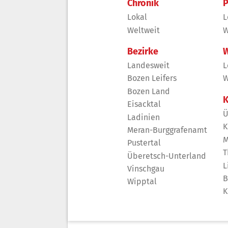
Chronik
P
Lokal
L
Weltweit
W
Bezirke
W
Landesweit
L
Bozen Leifers
W
Bozen Land
K
Eisacktal
Ü
Ladinien
K
Meran-Burggrafenamt
M
Pustertal
T
Überetsch-Unterland
L
Vinschgau
B
Wipptal
K