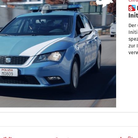
Chro
 Bozen: Polizei startet
Ini
Sic
Der 
Init
spez
zur 
ver