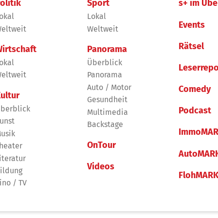
olitik
Sport
s+ im Übe
okal
Lokal
Events
eltweit
Weltweit
Rätsel
irtschaft
Panorama
okal
Überblick
Leserrepo
eltweit
Panorama
Auto / Motor
Comedy
ultur
Gesundheit
berblick
Podcast
Multimedia
unst
Backstage
ImmoMAR
usik
OnTour
heater
AutoMAR
iteratur
Videos
ildung
FlohMAR
ino / TV