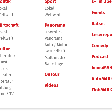
olitik
Sport
s+ im Übe
okal
Lokal
Events
eltweit
Weltweit
Rätsel
irtschaft
Panorama
okal
Überblick
Leserrepo
eltweit
Panorama
Auto / Motor
Comedy
ultur
Gesundheit
berblick
Podcast
Multimedia
unst
Backstage
ImmoMAR
usik
OnTour
heater
AutoMAR
iteratur
Videos
ildung
FlohMAR
ino / TV