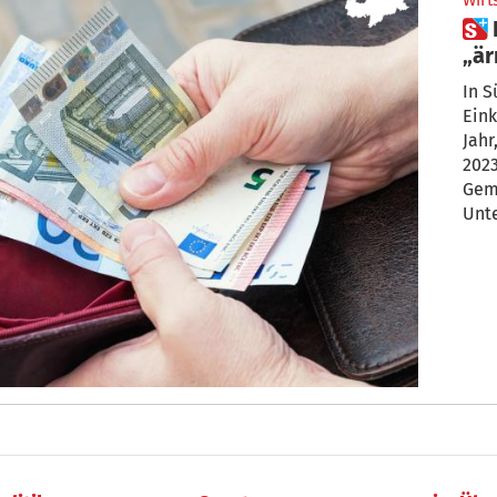
Wirt
 Das sind die „reichsten“ und
„är
In S
Ein
Jahr
2023
Gem
Unt