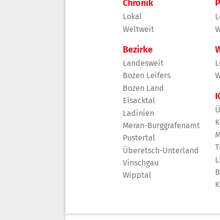
Chronik
P
Lokal
L
Weltweit
W
Bezirke
W
Landesweit
L
Bozen Leifers
W
Bozen Land
K
Eisacktal
Ü
Ladinien
K
Meran-Burggrafenamt
M
Pustertal
T
Überetsch-Unterland
L
Vinschgau
B
Wipptal
K