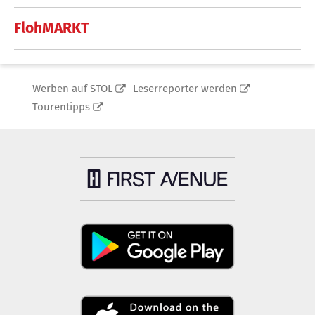
FlohMARKT
Werben auf STOL
Leserreporter werden
Tourentipps