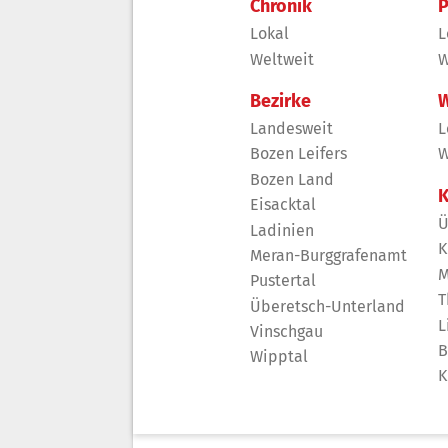
Chronik
P
Lokal
L
Weltweit
W
Bezirke
W
Landesweit
L
Bozen Leifers
W
Bozen Land
K
Eisacktal
Ü
Ladinien
K
Meran-Burggrafenamt
M
Pustertal
T
Überetsch-Unterland
L
Vinschgau
B
Wipptal
K