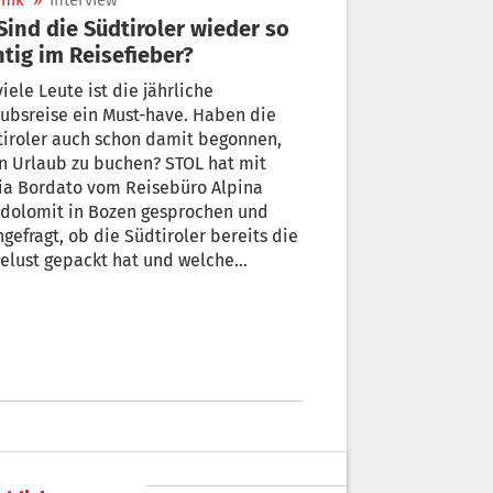
nik
»
Interview
htig im Reisefieber?
viele Leute ist die jährliche
ubsreise ein Must-have. Haben die
tiroler auch schon damit begonnen,
n Urlaub zu buchen? STOL hat mit
ia Bordato vom Reisebüro Alpina
rdolomit in Bozen gesprochen und
gefragt, ob die Südtiroler bereits die
elust gepackt hat und welche
inationen am beliebtesten sind.