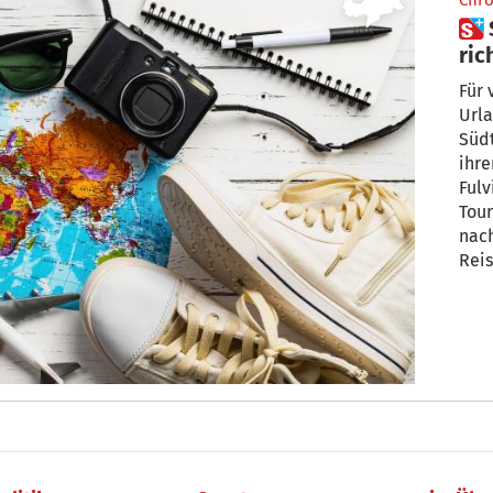
Chro
 Sind die Südtiroler wieder so
ric
Für 
Urla
Süd
ihre
Fulv
Tou
nach
Reis
Dest