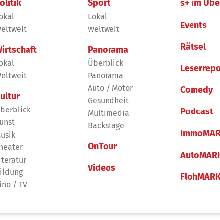
olitik
Sport
s+ im Übe
okal
Lokal
Events
eltweit
Weltweit
Rätsel
irtschaft
Panorama
okal
Überblick
Leserrepo
eltweit
Panorama
Auto / Motor
Comedy
ultur
Gesundheit
berblick
Podcast
Multimedia
unst
Backstage
ImmoMAR
usik
OnTour
heater
AutoMAR
iteratur
Videos
ildung
FlohMAR
ino / TV