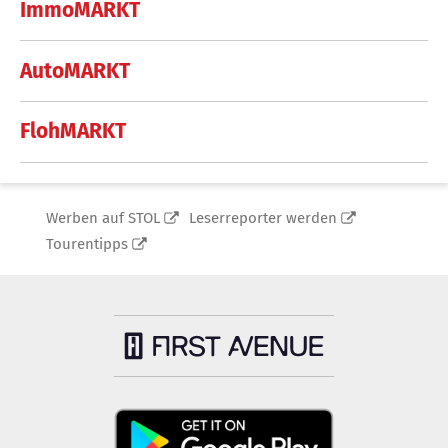
ImmoMARKT
AutoMARKT
FlohMARKT
Werben auf STOL
Leserreporter werden
Tourentipps