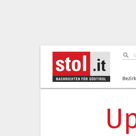
Bezir
Up