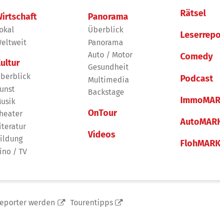
Rätsel
irtschaft
Panorama
okal
Überblick
Leserrepo
eltweit
Panorama
Auto / Motor
Comedy
ultur
Gesundheit
berblick
Podcast
Multimedia
unst
Backstage
ImmoMAR
usik
OnTour
heater
AutoMAR
iteratur
Videos
ildung
FlohMAR
ino / TV
reporter werden
Tourentipps