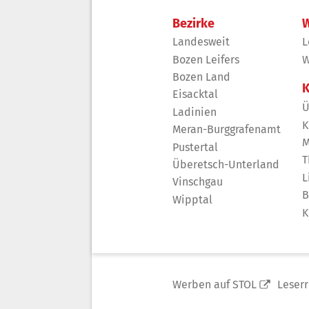
Bezirke
W
Landesweit
L
Bozen Leifers
W
Bozen Land
K
Eisacktal
Ü
Ladinien
K
Meran-Burggrafenamt
M
Pustertal
T
Überetsch-Unterland
L
Vinschgau
B
Wipptal
K
Werben auf STOL
Leser