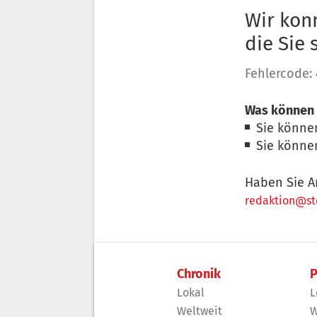
Wir konn
die Sie
Fehlercode:
Was können 
Sie könne
Sie könne
Haben Sie A
redaktion@sto
Chronik
P
Lokal
L
Weltweit
W