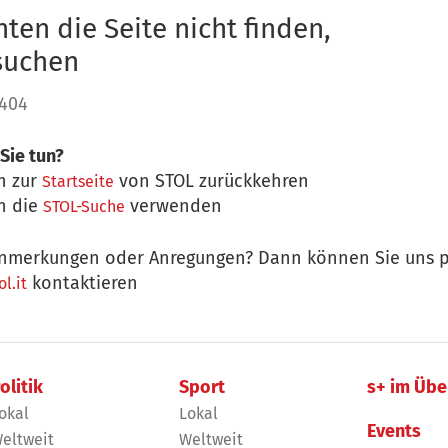
ten die Seite nicht finden,
 suchen
 404
Sie tun?
n zur
von STOL zurückkehren
Startseite
n die
verwenden
STOL-Suche
nmerkungen oder Anregungen? Dann können Sie uns p
kontaktieren
l.it
olitik
Sport
s+ im Übe
okal
Lokal
Events
eltweit
Weltweit