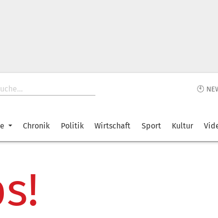
🕙 NE
ke
Chronik
Politik
Wirtschaft
Sport
Kultur
Vid
s!