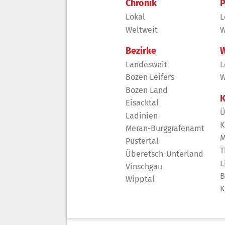
Chronik
P
Lokal
L
Weltweit
W
Bezirke
W
Landesweit
L
Bozen Leifers
W
Bozen Land
K
Eisacktal
Ü
Ladinien
K
Meran-Burggrafenamt
M
Pustertal
T
Überetsch-Unterland
L
Vinschgau
B
Wipptal
K