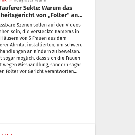
nik
»
Religiöser Wahn
iheitsgericht von „Folter“ an
dern spricht
ssbare Szenen sollen auf den Videos
ehen sein, die versteckte Kameras in
 Häusern von 5 Frauen aus dem
erer Ahrntal installierten, um schwere
shandlungen an Kindern zu beweisen.
st sogar möglich, dass sich die Frauen
t wegen Misshandlung, sondern sogar
r vor Gericht verantworten
sen. Zumindest eines der Kinder
te eine regelrechte Hölle erlebt
en.