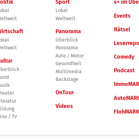
olitik
Sport
s+ im Übe
okal
Lokal
Events
eltweit
Weltweit
Rätsel
irtschaft
Panorama
okal
Überblick
Leserrepo
eltweit
Panorama
Auto / Motor
Comedy
ultur
Gesundheit
berblick
Podcast
Multimedia
unst
Backstage
ImmoMAR
usik
OnTour
heater
AutoMAR
iteratur
Videos
ildung
FlohMAR
ino / TV