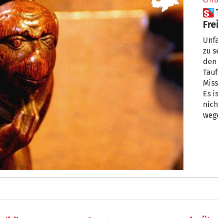
Chro
 Tauferer Sekte: Warum das
Fre
Kin
Unfa
zu s
den
Tauf
Mis
Es i
nich
wegen Folte
müs
dürf
hab