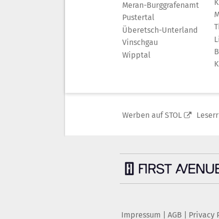
K
Meran-Burggrafenamt
M
Pustertal
T
Überetsch-Unterland
L
Vinschgau
B
Wipptal
K
Werben auf STOL
Leser
Impressum
|
AGB
|
Privacy 