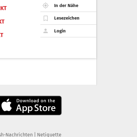
In der Nähe
KT
Lesezeichen
KT
Login
KT
|
sh-Nachrichten
Netiquette