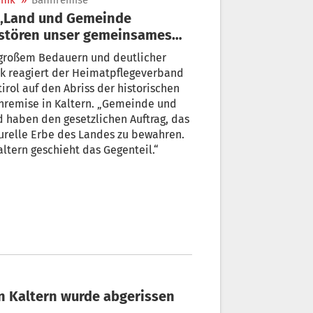
nik
»
Bahnremise
stören unser gemeinsames
turerbe“
 großem Bedauern und deutlicher
ik reagiert der Heimatpflegeverband
irol auf den Abriss der historischen
nremise in Kaltern. „Gemeinde und
 haben den gesetzlichen Auftrag, das
urelle Erbe des Landes zu bewahren.
altern geschieht das Gegenteil.“
 Trotz Denkmalschutz-Appell: Remise in Kaltern wurde abgerissen