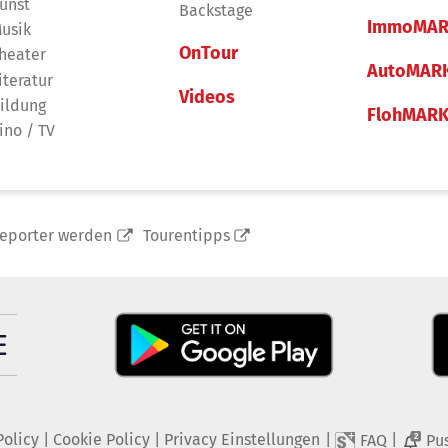
unst
Backstage
ImmoMAR
usik
OnTour
heater
AutoMAR
iteratur
Videos
ildung
FlohMAR
ino / TV
reporter werden
Tourentipps
Policy
|
Cookie Policy
|
Privacy Einstellungen
|
|
FAQ
Pu
2