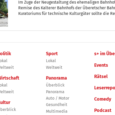
Im Zuge der Neugestaltung des ehemaligen Bahnhofsareals in Kaltern wurde gestern die
Remise des Kalterer Bahnhofs der Überetscher Bahn abgerissen. 
Kuratoriums für technische Kulturgüter sollte die Remise als Tei
erhalten bleiben.
olitik
Sport
s+ im Übe
okal
Lokal
Events
eltweit
Weltweit
Rätsel
irtschaft
Panorama
okal
Überblick
Leserrepo
eltweit
Panorama
Auto / Motor
Comedy
ultur
Gesundheit
berblick
Podcast
Multimedia