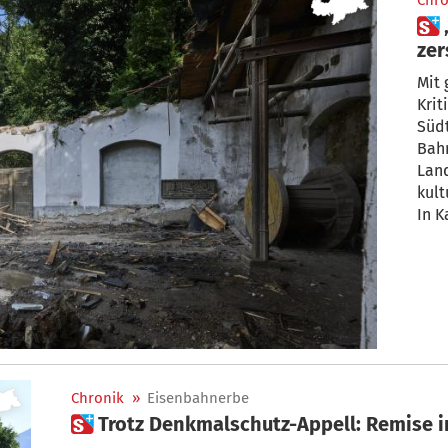
Chro
 „Land und Gemeinde
zer
Kul
Mit
Krit
Südt
Bah
Land
kult
In K
Chronik
»
Eisenbahnerbe