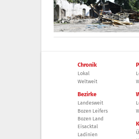
Chronik
P
Lokal
L
Weltweit
W
Bezirke
W
Landesweit
L
Bozen Leifers
W
Bozen Land
K
Eisacktal
Ü
Ladinien