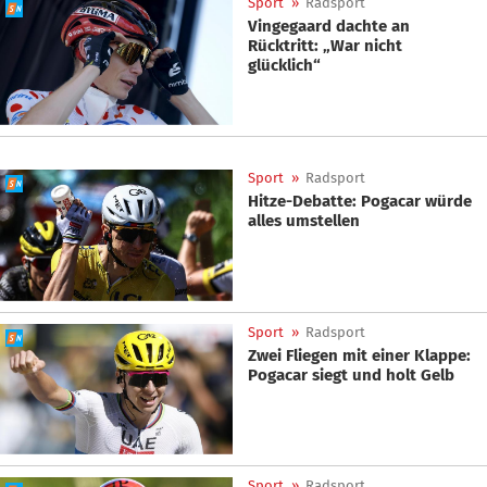
Sport
»
Radsport
Vingegaard dachte an
Rücktritt: „War nicht
glücklich“
Sport
»
Radsport
Hitze-Debatte: Pogacar würde
alles umstellen
Sport
»
Radsport
Zwei Fliegen mit einer Klappe:
Pogacar siegt und holt Gelb
Sport
»
Radsport