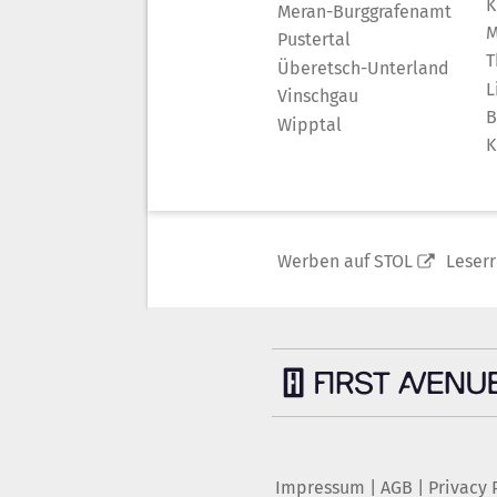
K
Meran-Burggrafenamt
M
Pustertal
T
Überetsch-Unterland
L
Vinschgau
B
Wipptal
K
Werben auf STOL
Leser
Impressum
|
AGB
|
Privacy 