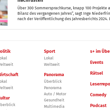
Über 300 Sommersprachkurse, knapp 100 Projekte an
Bilanz des vergangenen Jahres“, sagt Inge Niederfrin
nach der Veröffentlichung des Jahresberichts 2024. 
„nicht immer reichen die personellen Ressourcen au
nachrüsten.“
olitik
Sport
s+ im Übe
okal
Lokal
Events
eltweit
Weltweit
Rätsel
irtschaft
Panorama
okal
Überblick
Leserrepo
eltweit
Panorama
Auto / Motor
Comedy
ultur
Gesundheit
berblick
Podcast
Multimedia