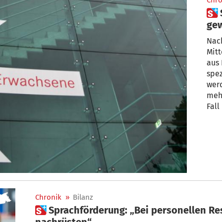
Chro
 Stundenlang auf Not-OP
gew
Sal
Nach
Mitt
aus
spez
wer
meh
Fall
Chronik
»
Bilanz
 Sprachförderung: „Bei personellen Ressourcen müssen wir
nachrüsten“