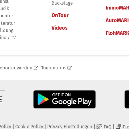
unst
Backstage
ImmoMAR
usik
OnTour
heater
AutoMAR
iteratur
Videos
ildung
FlohMAR
ino / TV
reporter werden
Tourentipps
Policy
|
Cookie Policy
|
Privacy Einstellungen
|
|
FAQ
Pu
2