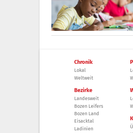
Chronik
P
Lokal
L
Weltweit
W
Bezirke
W
Landesweit
L
Bozen Leifers
W
Bozen Land
K
Eisacktal
Ü
Ladinien