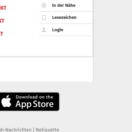
In der Nähe
KT
Lesezeichen
KT
Login
KT
|
sh-Nachrichten
Netiquette