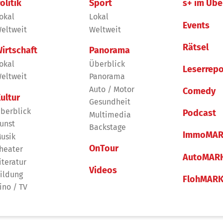
olitik
Sport
s+ im Übe
okal
Lokal
Events
eltweit
Weltweit
Rätsel
irtschaft
Panorama
okal
Überblick
Leserrepo
eltweit
Panorama
Auto / Motor
Comedy
ultur
Gesundheit
berblick
Podcast
Multimedia
unst
Backstage
ImmoMAR
usik
OnTour
heater
AutoMAR
iteratur
Videos
ildung
FlohMAR
ino / TV