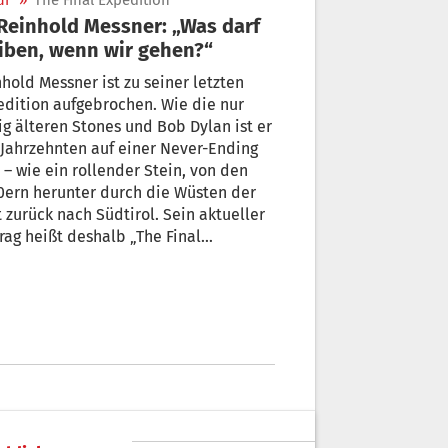
ur
»
The Final Expedition
iben, wenn wir gehen?“
hold Messner ist zu seiner letzten
dition aufgebrochen. Wie die nur
g älteren Stones und Bob Dylan ist er
 Jahrzehnten auf einer Never-Ending
n den
0ern herunter durch die Wüsten der
 zurück nach Südtirol. Sein aktueller
rag heißt deshalb „The Final
ion“. Nun schlug er sein
chenlager vier Tage lang im
rreichischen Bad Hofgastein auf. Dort
mete ihm das neu gegründete CALL
festival eine Retrospektive mit all
nen Dokumentarfilmen.