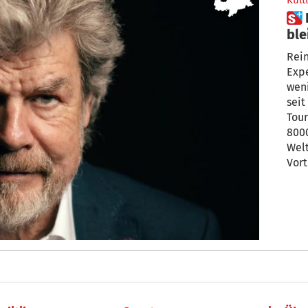
Kult
 Reinhold Messner: „Was darf
ble
Rein
Expe
weni
seit
Tour – wie ein rollender Stein, vo
800
Welt
Vort
Expedit
Zwis
öste
wid
Film
sei