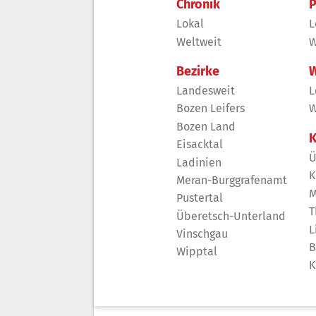
Chronik
P
Lokal
L
Weltweit
W
Bezirke
W
Landesweit
L
Bozen Leifers
W
Bozen Land
K
Eisacktal
Ü
Ladinien
K
Meran-Burggrafenamt
M
Pustertal
T
Überetsch-Unterland
L
Vinschgau
B
Wipptal
K