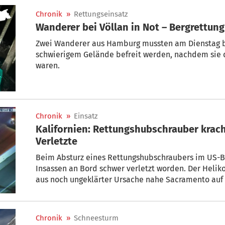
Chronik
»
Rettungseinsatz
Wanderer bei Völlan in Not – Bergrettung
Zwei Wanderer aus Hamburg mussten am Dienstag be
schwierigem Gelände befreit werden, nachdem sie
waren.
Chronik
»
Einsatz
Kalifornien: Rettungshubschrauber krach
Verletzte
Beim Absturz eines Rettungshubschraubers im US-Bu
Insassen an Bord schwer verletzt worden. Der Helik
aus noch ungeklärter Ursache nahe Sacramento auf e
Feuerwehr mit. Patienten seien nicht an Bord gewes
Chronik
»
Schneesturm