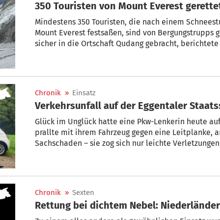
350 Touristen von Mount Everest gerette
Mindestens 350 Touristen, die nach einem Schneestu
Mount Everest festsaßen, sind von Bergungstrupps 
sicher in die Ortschaft Qudang gebracht, berichtete
Chronik
»
Einsatz
Verkehrsunfall auf der Eggentaler Staats
Glück im Unglück hatte eine Pkw-Lenkerin heute auf
prallte mit ihrem Fahrzeug gegen eine Leitplanke, an ihrem Auto entstand erheblicher
Sachschaden – sie zog sich nur leichte Verletzungen zu. Die Carabinieri-Beamten
die Ermittlungen zum Unfallhergang aufgenommen, 
Erhebungen und Aufräumarbeiten nur e
Chronik
»
Sexten
Rettung bei dichtem Nebel: Niederländer