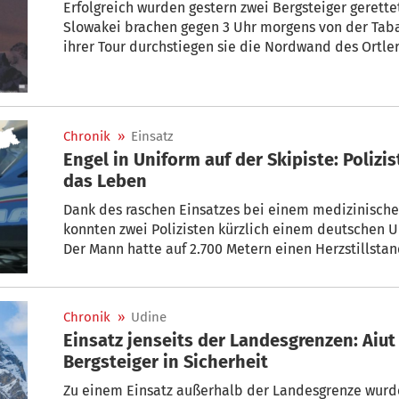
Erfolgreich wurden gestern zwei Bergsteiger gerettet. Ein Mann und eine Frau aus der
Slowakei brachen gegen 3 Uhr morgens von der Tabar
ihrer Tour durchstiegen sie die Nordwand des Ortler
Abendstunden unterwegs. Aufgrund von Erschöpfung konnten sie aber dann nicht mehr
selbstständig absteigen. Daher setzen sie einen Not
Chronik
»
Einsatz
Engel in Uniform auf der Skipiste: Polizi
das Leben
Dank des raschen Einsatzes bei einem medizinischen
konnten zwei Polizisten kürzlich einem deutschen Ur
Der Mann hatte auf 2.700 Metern einen Herzstillstand
Chronik
»
Udine
Einsatz jenseits der Landesgrenzen: Aiut 
Bergsteiger in Sicherheit
Zu einem Einsatz außerhalb der Landesgrenze wurd