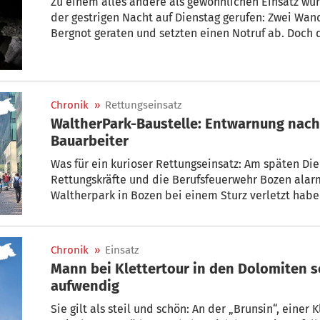
Zu einem alles andere als gewöhnlichen Einsatz wu
der gestrigen Nacht auf Dienstag gerufen: Zwei Wa
Bergnot geraten und setzten einen Notruf ab. Doch d
aufgrund der widrigen Wetterbedingungen äußerst s
Chronik
»
Rettungseinsatz
WaltherPark-Baustelle: Entwarnung nach Suche nach verletztem
Bauarbeiter
Was für ein kurioser Rettungseinsatz: Am späten D
Rettungskräfte und die Berufsfeuerwehr Bozen alarm
Waltherpark in Bozen bei einem Sturz verletzt habe
Mann vorerst unauffindbar.
Chronik
»
Einsatz
Mann bei Klettertour in den Dolomiten schwer verletzt – Bergung
aufwendig
Sie gilt als steil und schön: An der „Brunsin“, einer Klett