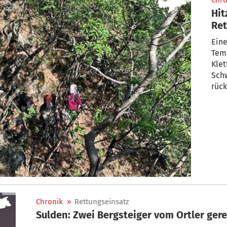
Chro
Hit
Ret
Ho
Eine
Tem
Klet
Schw
rück
Chronik
»
Rettungseinsatz
Sulden: Zwei Bergsteiger vom Ortler gere