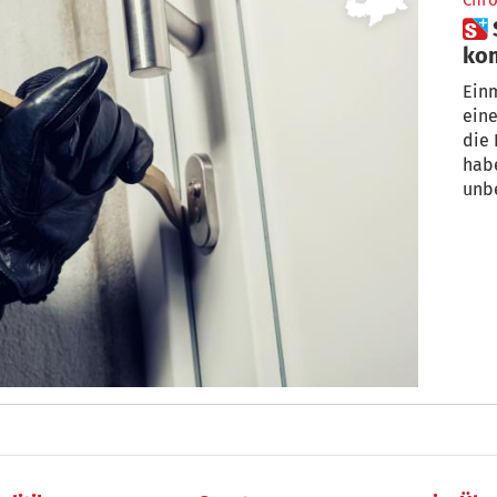
Chro
 Stefansdorf: Die Einbrecher
ko
Einm
eine Wo
die 
habe
unbe