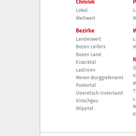
Chronik
P
Lokal
L
Weltweit
W
Bezirke
W
Landesweit
L
Bozen Leifers
W
Bozen Land
K
Eisacktal
Ü
Ladinien
K
Meran-Burggrafenamt
M
Pustertal
T
Überetsch-Unterland
L
Vinschgau
B
Wipptal
K