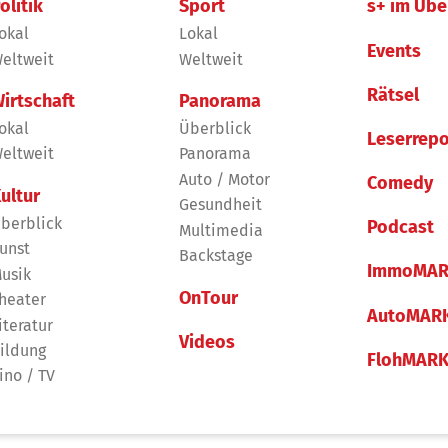
olitik
Sport
s+ im Übe
okal
Lokal
Events
eltweit
Weltweit
Rätsel
irtschaft
Panorama
okal
Überblick
Leserrepo
eltweit
Panorama
Auto / Motor
Comedy
ultur
Gesundheit
berblick
Podcast
Multimedia
unst
Backstage
ImmoMAR
usik
OnTour
heater
AutoMAR
iteratur
Videos
ildung
FlohMAR
ino / TV