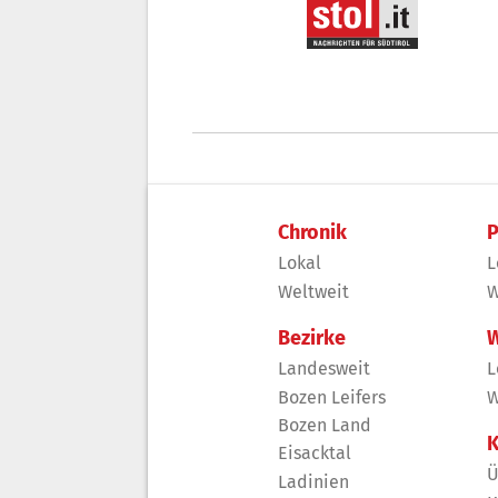
Chronik
P
Lokal
L
Weltweit
W
Bezirke
W
Landesweit
L
Bozen Leifers
W
Bozen Land
K
Eisacktal
Ü
Ladinien