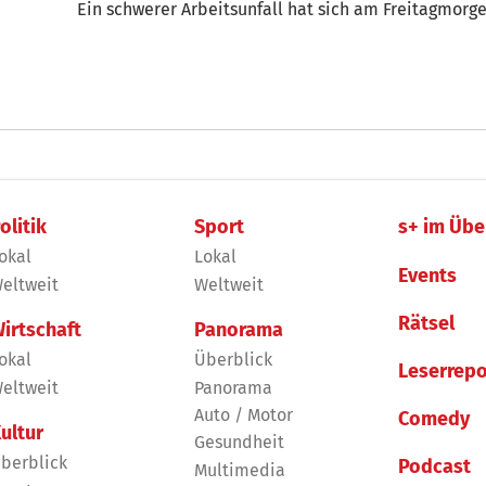
Ein schwerer Arbeitsunfall hat sich am Freitagmorg
olitik
Sport
s+ im Übe
okal
Lokal
Events
eltweit
Weltweit
Rätsel
irtschaft
Panorama
okal
Überblick
Leserrepo
eltweit
Panorama
Auto / Motor
Comedy
ultur
Gesundheit
berblick
Podcast
Multimedia