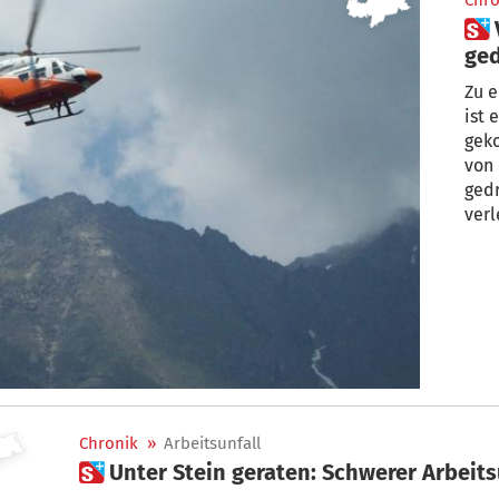
Chro
 Von Kuh an Abzäunung
ged
Zu e
ist 
gek
von 
ged
verl
Chronik
»
Arbeitsunfall
 Unter Stein geraten: Schwerer Arbeit