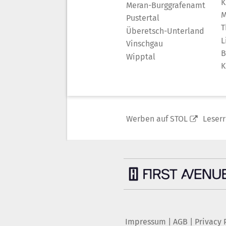
K
Meran-Burggrafenamt
M
Pustertal
T
Überetsch-Unterland
L
Vinschgau
B
Wipptal
K
Werben auf STOL
Leser
Impressum
|
AGB
|
Privacy 