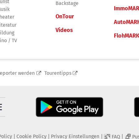
unst
Backstage
ImmoMAR
usik
OnTour
heater
AutoMAR
iteratur
Videos
ildung
FlohMAR
ino / TV
reporter werden
Tourentipps
Policy
|
Cookie Policy
|
Privacy Einstellungen
|
|
FAQ
Pu
2