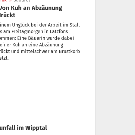
nik
»
Südtirol
rückt
inem Unglück bei der Arbeit im Stall
es am Freitagmorgen in Latzfons
ommen: Eine Bäuerin wurde dabei
einer Kuh an eine Abzäunung
rückt und mittelschwer am Brustkorb
etzt.
sunfall im Wipptal