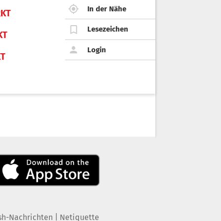
In der Nähe
KT
Lesezeichen
KT
Login
KT
|
sh-Nachrichten
Netiquette