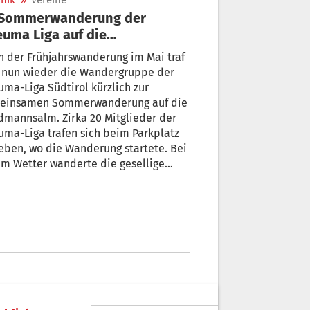
nik
»
Vereine
uma Liga auf die
idmannsalm
 der Frühjahrswanderung im Mai traf
h nun wieder die Wandergruppe der
ma-Liga Südtirol kürzlich zur
einsamen Sommerwanderung auf die
mannsalm. Zirka 20 Mitglieder der
ma-Liga trafen sich beim Parkplatz
eben, wo die Wanderung startete. Bei
m Wetter wanderte die gesellige
pe über ein kleines Waldstück zur
dmannsalm-Hütte mit herrlichem
dblick.