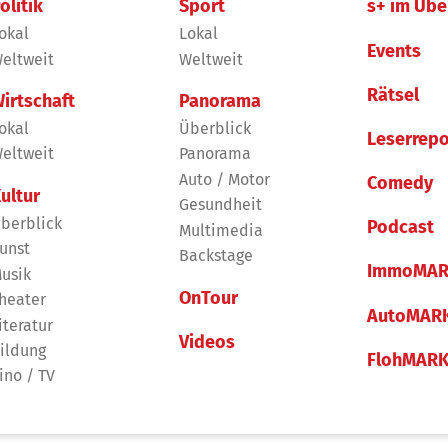
olitik
Sport
s+ im Übe
okal
Lokal
Events
eltweit
Weltweit
Rätsel
irtschaft
Panorama
okal
Überblick
Leserrepo
eltweit
Panorama
Auto / Motor
Comedy
ultur
Gesundheit
berblick
Podcast
Multimedia
unst
Backstage
ImmoMAR
usik
OnTour
heater
AutoMAR
iteratur
Videos
ildung
FlohMAR
ino / TV