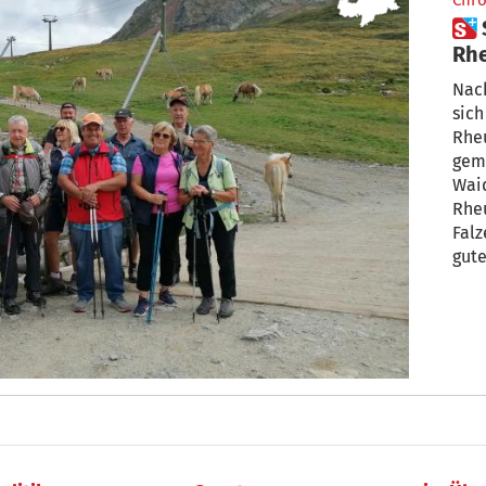
Chro
 Sommerwanderung der
Rhe
Wa
Nach
sic
Rheu
gem
Waid
Rheu
Falz
gute
Grup
Wai
Run