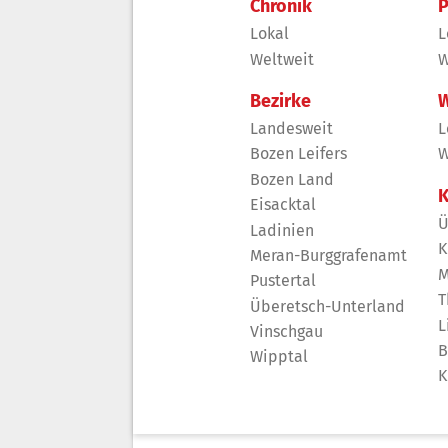
Chronik
P
Lokal
L
Weltweit
W
Bezirke
W
Landesweit
L
Bozen Leifers
W
Bozen Land
K
Eisacktal
Ü
Ladinien
K
Meran-Burggrafenamt
M
Pustertal
T
Überetsch-Unterland
L
Vinschgau
B
Wipptal
K