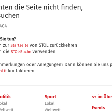
ten die Seite nicht finden,
 suchen
 404
Sie tun?
n zur
von STOL zurückkehren
Startseite
n die
verwenden
STOL-Suche
nmerkungen oder Anregungen? Dann können Sie uns p
kontaktieren
l.it
olitik
Sport
s+ im Übe
okal
Lokal
Events
eltweit
Weltweit