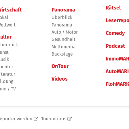
Rätsel
irtschaft
Panorama
okal
Überblick
Leserrepo
eltweit
Panorama
Auto / Motor
Comedy
ultur
Gesundheit
berblick
Podcast
Multimedia
unst
Backstage
ImmoMAR
usik
OnTour
heater
AutoMAR
iteratur
Videos
ildung
FlohMAR
ino / TV
reporter werden
Tourentipps