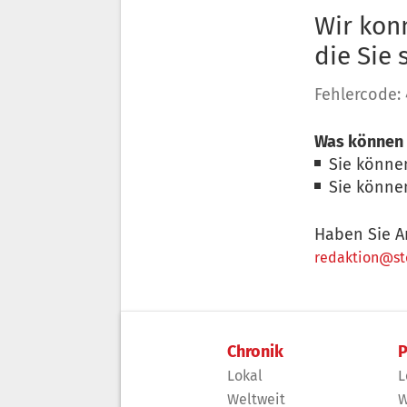
Wir konn
die Sie
Fehlercode:
Was können 
Sie könne
Sie könne
Haben Sie A
redaktion@sto
Chronik
P
Lokal
L
Weltweit
W