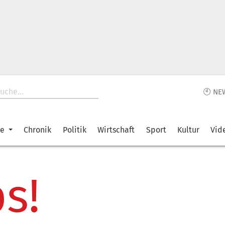
🕙 NE
ke
Chronik
Politik
Wirtschaft
Sport
Kultur
Vid
s!