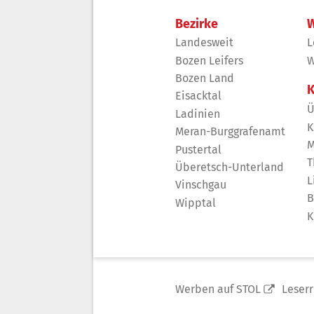
Bezirke
W
Landesweit
L
Bozen Leifers
W
Bozen Land
K
Eisacktal
Ü
Ladinien
K
Meran-Burggrafenamt
M
Pustertal
T
Überetsch-Unterland
L
Vinschgau
B
Wipptal
K
Werben auf STOL
Leser