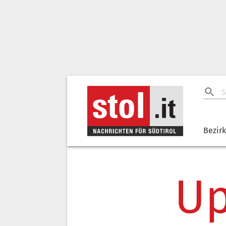
Bezir
Up