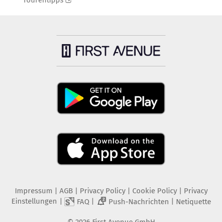
Tourentipps
Impressum
|
AGB
|
Privacy Policy
|
Cookie Policy
|
Privacy
Einstellungen
|
|
|
FAQ
Push-Nachrichten
Netiquette
2
©
2026
First Avenue GmbH