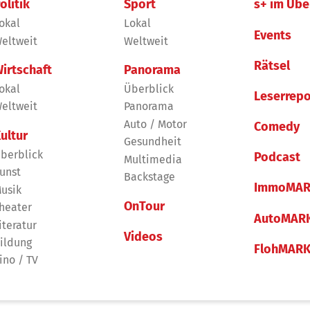
olitik
Sport
s+ im Übe
okal
Lokal
Events
eltweit
Weltweit
Rätsel
irtschaft
Panorama
okal
Überblick
Leserrepo
eltweit
Panorama
Auto / Motor
Comedy
ultur
Gesundheit
berblick
Podcast
Multimedia
unst
Backstage
ImmoMAR
usik
OnTour
heater
AutoMAR
iteratur
Videos
ildung
FlohMAR
ino / TV