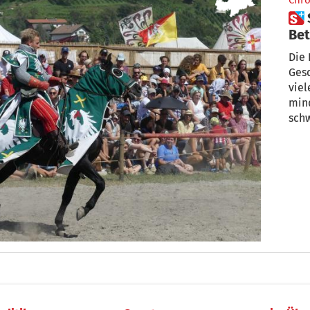
Chro
 Schwerter, Pferde und 2000
Bet
Die 
Gesc
viel
mind
schw