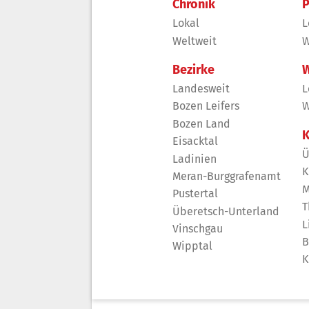
Chronik
P
Lokal
L
Weltweit
W
Bezirke
W
Landesweit
L
Bozen Leifers
W
Bozen Land
K
Eisacktal
Ü
Ladinien
K
Meran-Burggrafenamt
M
Pustertal
T
Überetsch-Unterland
L
Vinschgau
B
Wipptal
K