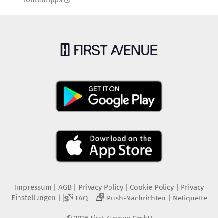
Tourentipps
Impressum
|
AGB
|
Privacy Policy
|
Cookie Policy
|
Privacy
Einstellungen
|
|
|
FAQ
Push-Nachrichten
Netiquette
2
©
2026
First Avenue GmbH