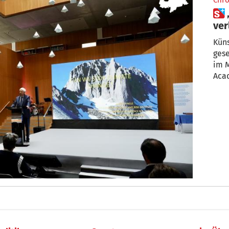
Chro
 „Wenn niemand mitzieht,
ver
Küns
gese
im M
Acad