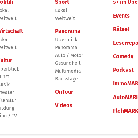
olitik
Sport
s+ im Übe
okal
Lokal
Events
eltweit
Weltweit
Rätsel
irtschaft
Panorama
okal
Überblick
Leserrepo
eltweit
Panorama
Auto / Motor
Comedy
ultur
Gesundheit
berblick
Podcast
Multimedia
unst
Backstage
ImmoMAR
usik
OnTour
heater
AutoMAR
iteratur
Videos
ildung
FlohMAR
ino / TV