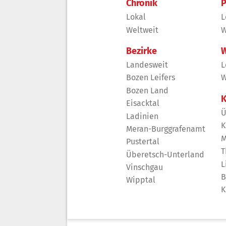
Chronik
P
Lokal
L
Weltweit
W
Bezirke
W
Landesweit
L
Bozen Leifers
W
Bozen Land
K
Eisacktal
Ü
Ladinien
K
Meran-Burggrafenamt
M
Pustertal
T
Überetsch-Unterland
L
Vinschgau
B
Wipptal
K