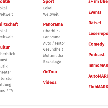
olitik
Sport
s+ im Übe
okal
Lokal
Events
eltweit
Weltweit
Rätsel
irtschaft
Panorama
okal
Überblick
Leserrepo
eltweit
Panorama
Auto / Motor
Comedy
ultur
Gesundheit
berblick
Podcast
Multimedia
unst
Backstage
ImmoMAR
usik
OnTour
heater
AutoMAR
iteratur
Videos
ildung
FlohMAR
ino / TV