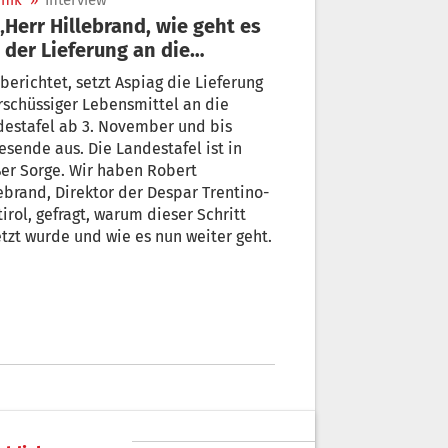
nik
»
Interview
 der Lieferung an die
destafel weiter?“
chtet, setzt Aspiag die Lieferung
schüssiger Lebensmittel an die
estafel ab 3. November und bis
s. Die Landestafel ist in
er Sorge. Wir haben Robert
and, Direktor der Despar Trentino-
irol, gefragt, warum dieser Schritt
tzt wurde und wie es nun weiter geht.