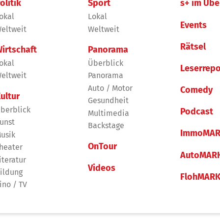
olitik
Sport
s+ im Übe
okal
Lokal
Events
eltweit
Weltweit
Rätsel
irtschaft
Panorama
okal
Überblick
Leserrepo
eltweit
Panorama
Auto / Motor
Comedy
ultur
Gesundheit
berblick
Podcast
Multimedia
unst
Backstage
ImmoMAR
usik
OnTour
heater
AutoMAR
iteratur
Videos
ildung
FlohMAR
ino / TV