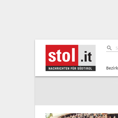
Bezir