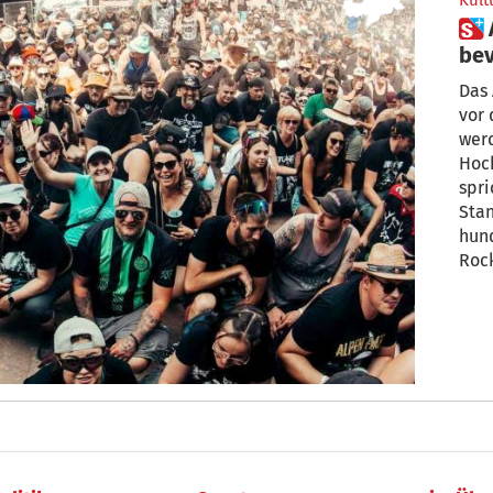
Kult
 Alpen Flair Festival steht kurz
bevor: „Wir e
Be
Das 
vor 
werd
Hoc
spri
Stan
hund
Roc
sich