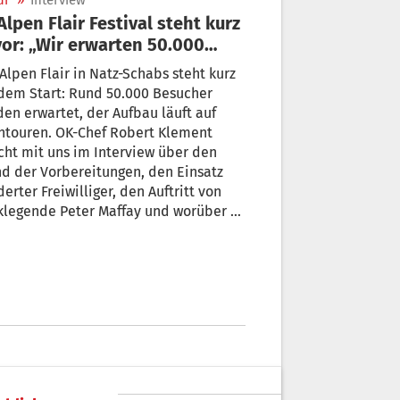
ur
»
Interview
rwarten 50.000
sucher“
Alpen Flair in Natz-Schabs steht kurz
dem Start: Rund 50.000 Besucher
en erwartet, der Aufbau läuft auf
htouren. OK-Chef Robert Klement
cht mit uns im Interview über den
d der Vorbereitungen, den Einsatz
erter Freiwilliger, den Auftritt von
klegende Peter Maffay und worüber er
 am meisten freut.