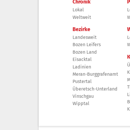
Chronik
P
Lokal
L
Weltweit
W
Bezirke
W
Landesweit
L
Bozen Leifers
W
Bozen Land
K
Eisacktal
Ü
Ladinien
K
Meran-Burggrafenamt
M
Pustertal
T
Überetsch-Unterland
L
Vinschgau
B
Wipptal
K