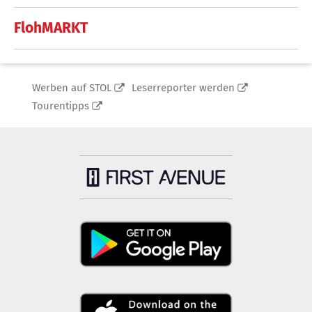
FlohMARKT
Werben auf STOL
Leserreporter werden
Tourentipps