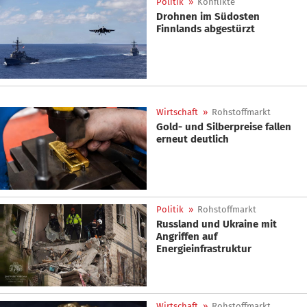
Politik
»
Konflikte
Drohnen im Südosten
Finnlands abgestürzt
Wirtschaft
»
Rohstoffmarkt
Gold- und Silberpreise fallen
erneut deutlich
Politik
»
Rohstoffmarkt
Russland und Ukraine mit
Angriffen auf
Energieinfrastruktur
Wirtschaft
»
Rohstoffmarkt