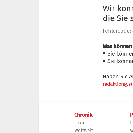
Wir konn
die Sie
Fehlercode:
Was können 
Sie könne
Sie könne
Haben Sie A
redaktion@sto
Chronik
P
Lokal
L
Weltweit
W