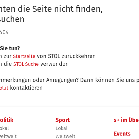
ten die Seite nicht finden,
 suchen
 404
Sie tun?
n zur
von STOL zurückkehren
Startseite
n die
verwenden
STOL-Suche
nmerkungen oder Anregungen? Dann können Sie uns p
kontaktieren
l.it
olitik
Sport
s+ im Übe
okal
Lokal
Events
eltweit
Weltweit