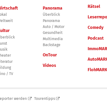
Rätsel
irtschaft
Panorama
okal
Überblick
Leserrepo
eltweit
Panorama
Auto / Motor
Comedy
ultur
Gesundheit
berblick
Podcast
Multimedia
unst
Backstage
ImmoMAR
usik
OnTour
heater
AutoMAR
iteratur
Videos
ildung
FlohMAR
ino / TV
reporter werden
Tourentipps