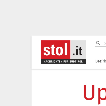
Bezir
Up