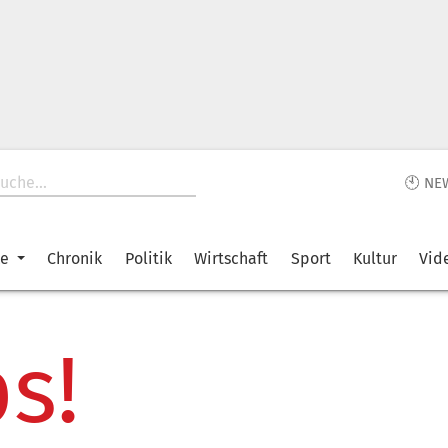
🕙 NE
ke
Chronik
Politik
Wirtschaft
Sport
Kultur
Vid
s!