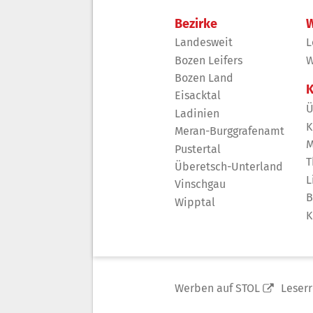
Bezirke
W
Landesweit
L
Bozen Leifers
W
Bozen Land
K
Eisacktal
Ü
Ladinien
K
Meran-Burggrafenamt
M
Pustertal
T
Überetsch-Unterland
L
Vinschgau
B
Wipptal
K
Werben auf STOL
Leser