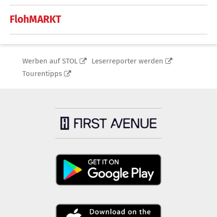
FlohMARKT
Werben auf STOL
Leserreporter werden
Tourentipps