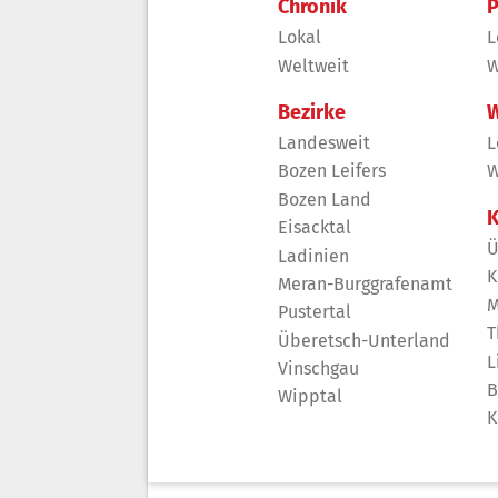
Chronik
P
Lokal
L
Weltweit
W
Bezirke
W
Landesweit
L
Bozen Leifers
W
Bozen Land
K
Eisacktal
Ü
Ladinien
K
Meran-Burggrafenamt
M
Pustertal
T
Überetsch-Unterland
L
Vinschgau
B
Wipptal
K