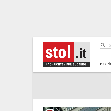
Bezir