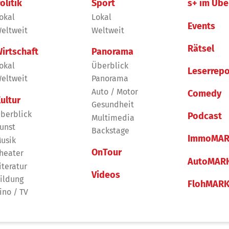
olitik
Sport
s+ im Übe
okal
Lokal
Events
eltweit
Weltweit
Rätsel
irtschaft
Panorama
okal
Überblick
Leserrepo
eltweit
Panorama
Auto / Motor
Comedy
ultur
Gesundheit
berblick
Podcast
Multimedia
unst
Backstage
ImmoMAR
usik
OnTour
heater
AutoMAR
iteratur
Videos
ildung
FlohMAR
ino / TV