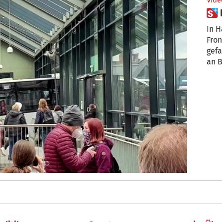
Vide
In H
Fron
gefa
an B