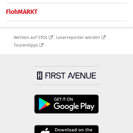
FlohMARKT
Werben auf STOL
Leserreporter werden
Tourentipps