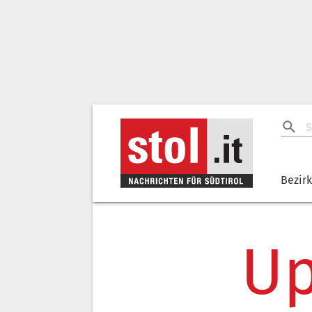
Bezir
Up