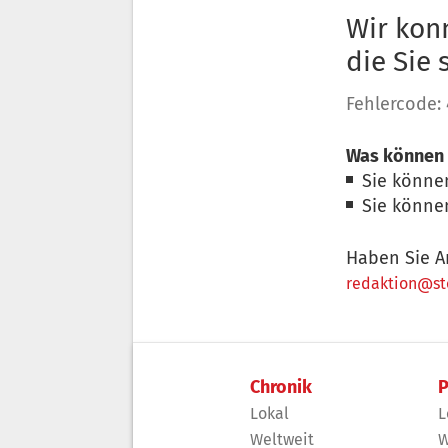
Wir konn
die Sie
Fehlercode:
Was können 
Sie könne
Sie könne
Haben Sie A
redaktion@sto
Chronik
P
Lokal
L
Weltweit
W