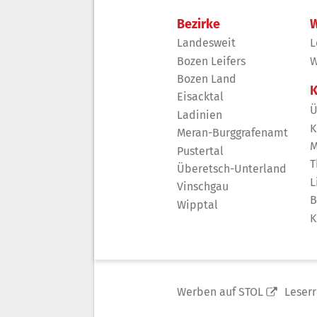
Bezirke
W
Landesweit
L
Bozen Leifers
W
Bozen Land
K
Eisacktal
Ü
Ladinien
K
Meran-Burggrafenamt
M
Pustertal
T
Überetsch-Unterland
L
Vinschgau
B
Wipptal
K
Werben auf STOL
Leser