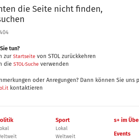
ten die Seite nicht finden,
 suchen
 404
Sie tun?
n zur
von STOL zurückkehren
Startseite
n die
verwenden
STOL-Suche
nmerkungen oder Anregungen? Dann können Sie uns p
kontaktieren
l.it
olitik
Sport
s+ im Übe
okal
Lokal
Events
eltweit
Weltweit