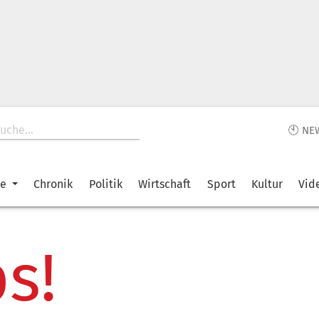
🕙 NE
ke
Chronik
Politik
Wirtschaft
Sport
Kultur
Vid
s!