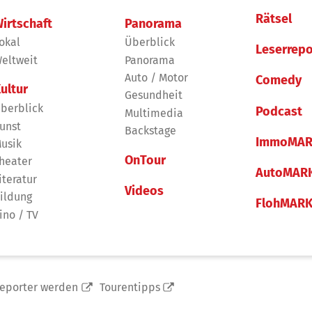
Rätsel
irtschaft
Panorama
okal
Überblick
Leserrepo
eltweit
Panorama
Auto / Motor
Comedy
ultur
Gesundheit
berblick
Podcast
Multimedia
unst
Backstage
ImmoMAR
usik
OnTour
heater
AutoMAR
iteratur
Videos
ildung
FlohMAR
ino / TV
reporter werden
Tourentipps