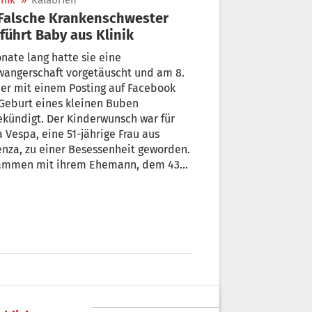
nik
»
Kalabrien
führt Baby aus Klinik
nate lang hatte sie eine
wangerschaft vorgetäuscht und am 8.
er mit einem Posting auf Facebook
Geburt eines kleinen Buben
kündigt. Der Kinderwunsch war für
 Vespa, eine 51-jährige Frau aus
za, zu einer Besessenheit geworden.
ammen mit ihrem Ehemann, dem 43-
igen Senegalesen Acqua Moses, sitzt
egen Entführung eines einen Tag
n Mädchens in Haft.