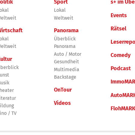
olitik
Sport
s+ im Übe
okal
Lokal
Events
eltweit
Weltweit
Rätsel
irtschaft
Panorama
okal
Überblick
Leserrepo
eltweit
Panorama
Auto / Motor
Comedy
ultur
Gesundheit
berblick
Podcast
Multimedia
unst
Backstage
ImmoMAR
usik
OnTour
heater
AutoMAR
iteratur
Videos
ildung
FlohMAR
ino / TV