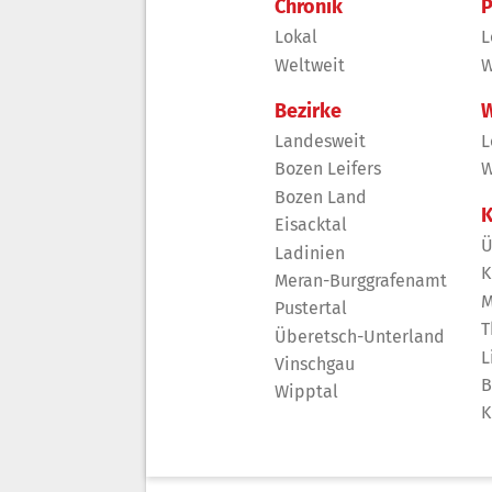
Chronik
P
Lokal
L
Weltweit
W
Bezirke
W
Landesweit
L
Bozen Leifers
W
Bozen Land
K
Eisacktal
Ü
Ladinien
K
Meran-Burggrafenamt
M
Pustertal
T
Überetsch-Unterland
L
Vinschgau
B
Wipptal
K