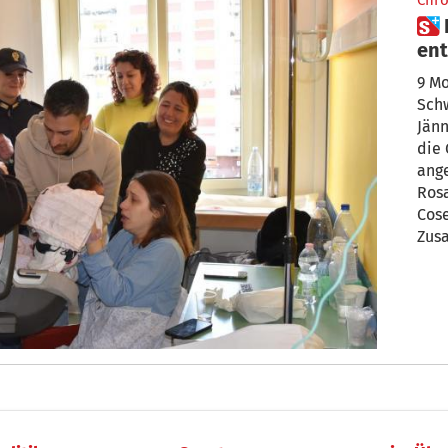
Chro
 Falsche Krankenschwester
ent
9 Mo
Sch
Jänn
die 
ange
Rosa
Cosen
Zus
jähr
sie jetzt w
alte