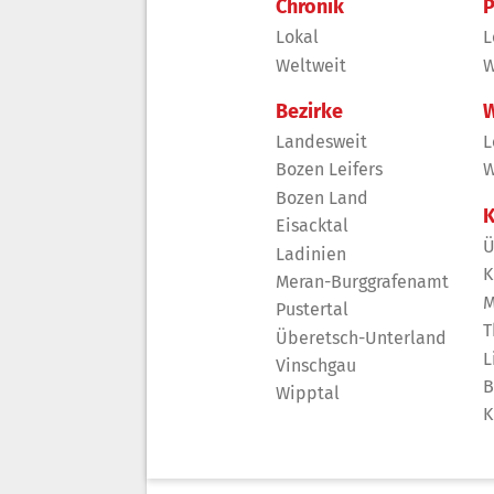
Chronik
P
Lokal
L
Weltweit
W
Bezirke
W
Landesweit
L
Bozen Leifers
W
Bozen Land
K
Eisacktal
Ü
Ladinien
K
Meran-Burggrafenamt
M
Pustertal
T
Überetsch-Unterland
L
Vinschgau
B
Wipptal
K