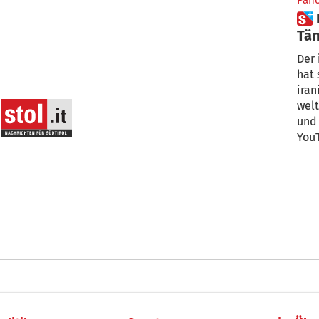
Pan
 Festgenommene „Happy“-
Tän
Der 
hat 
iran
welt
und 
YouT