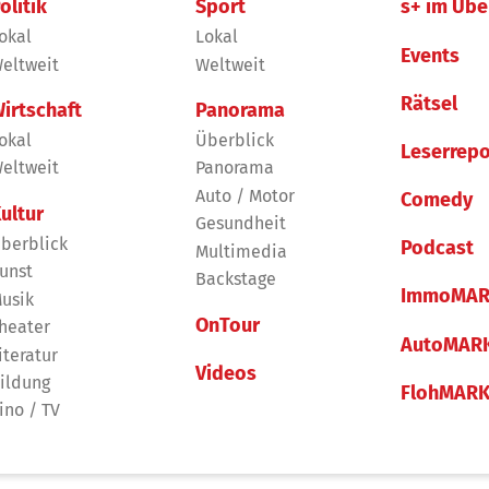
olitik
Sport
s+ im Übe
okal
Lokal
Events
eltweit
Weltweit
Rätsel
irtschaft
Panorama
okal
Überblick
Leserrepo
eltweit
Panorama
Auto / Motor
Comedy
ultur
Gesundheit
berblick
Podcast
Multimedia
unst
Backstage
ImmoMAR
usik
OnTour
heater
AutoMAR
iteratur
Videos
ildung
FlohMAR
ino / TV