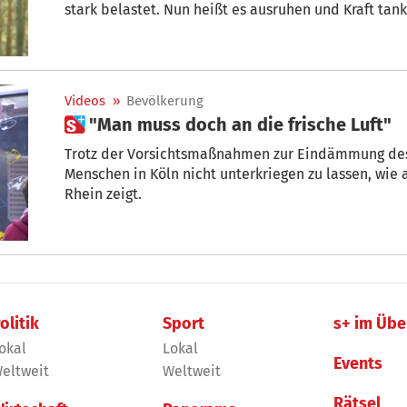
stark belastet. Nun heißt es ausruhen und Kraft tan
dass man nur auf der Couch chillt. Schließlich möchtest du ja bald wieder in die
Wanderschuhe und losstarten.
Videos
»
Bevölkerung
 "Man muss doch an die frische Luft"
Trotz der Vorsichtsmaßnahmen zur Eindämmung des 
Menschen in Köln nicht unterkriegen zu lassen, wi
Rhein zeigt.
olitik
Sport
s+ im Übe
okal
Lokal
Events
eltweit
Weltweit
Rätsel