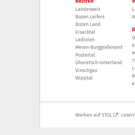
Bezirke
W
Landesweit
L
Bozen Leifers
W
Bozen Land
K
Eisacktal
Ü
Ladinien
K
Meran-Burggrafenamt
M
Pustertal
T
Überetsch-Unterland
L
Vinschgau
B
Wipptal
K
Werben auf STOL
Leser