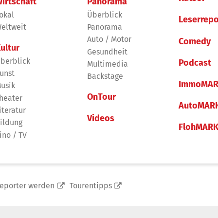
irtschaft
Panorama
okal
Überblick
Leserrepo
eltweit
Panorama
Auto / Motor
Comedy
ultur
Gesundheit
berblick
Podcast
Multimedia
unst
Backstage
ImmoMAR
usik
OnTour
heater
AutoMAR
iteratur
Videos
ildung
FlohMAR
ino / TV
reporter werden
Tourentipps