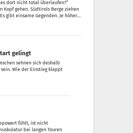
s dort nicht total überlaufen?“
n Kopf gehen. Südtirols Berge ziehen
 „Es gibt einsame Gegenden. Je höher
ß Maurizio Marchel, der in seinem
 in die Dolomiten vorstellt.
tart gelingt
Menschen sehnen sich deshalb
sein. Wie der Einstieg klappt
owert fühlt, ist nicht
muskulatur bei langen Touren