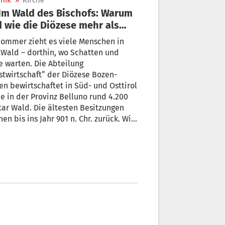
nik
»
Kirche
 wie die Diözese mehr als
00 Hektar Wald
ommer zieht es viele Menschen in
irtschaftet
Wald – dorthin, wo Schatten und
 warten. Die Abteilung
stwirtschaft“ der Diözese Bozen-
en bewirtschaftet in Süd- und Osttirol
e in der Provinz Belluno rund 4.200
ar Wald. Die ältesten Besitzungen
hen bis ins Jahr 901 n. Chr. zurück. Wie
t diese Bewirtschaftung konkret aus?
t sie sich überhaupt noch?