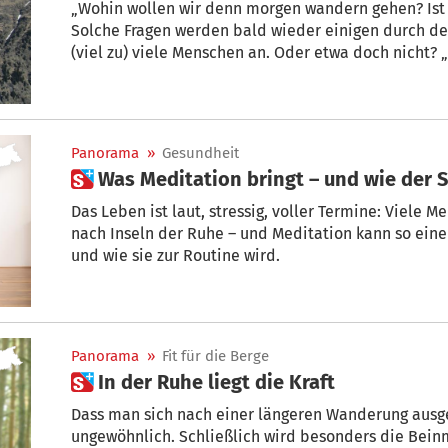
„Wohin wollen wir denn morgen wandern gehen? Ist e
Solche Fragen werden bald wieder einigen durch de
(viel zu) viele Menschen an. Oder etwa doch nicht?
man steigt, desto weniger Menschen trifft man“, wei
neuen Buch 80 unbekannte Touren vom Vinschgau bis
Panorama
»
Gesundheit
 Was Meditation bringt – und wie der S
Das Leben ist laut, stressig, voller Termine: Viele 
nach Inseln der Ruhe – und Meditation kann so eine 
und wie sie zur Routine wird.
Panorama
»
Fit für die Berge
 In der Ruhe liegt die Kraft
Dass man sich nach einer längeren Wanderung ausgep
ungewöhnlich. Schließlich wird besonders die Bein