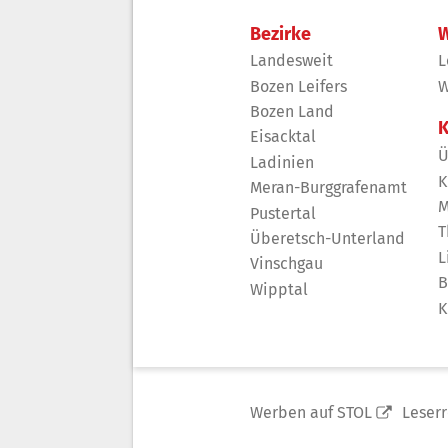
Bezirke
W
Landesweit
L
Bozen Leifers
W
Bozen Land
K
Eisacktal
Ü
Ladinien
K
Meran-Burggrafenamt
M
Pustertal
T
Überetsch-Unterland
L
Vinschgau
B
Wipptal
K
Werben auf STOL
Leser