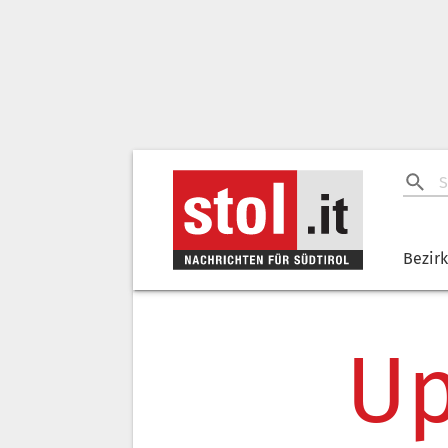
Bezir
Up