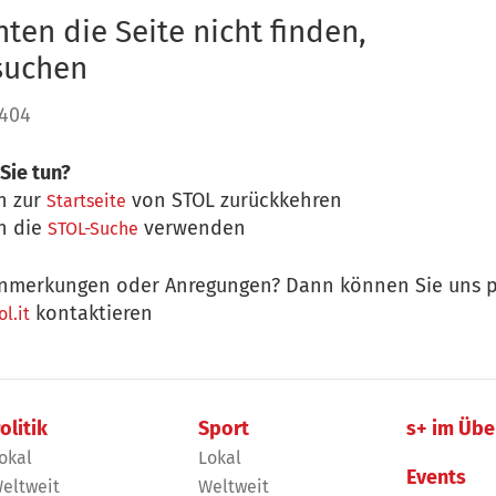
ten die Seite nicht finden,
 suchen
 404
Sie tun?
n zur
von STOL zurückkehren
Startseite
n die
verwenden
STOL-Suche
nmerkungen oder Anregungen? Dann können Sie uns p
kontaktieren
l.it
olitik
Sport
s+ im Übe
okal
Lokal
Events
eltweit
Weltweit