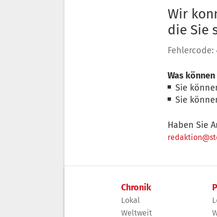
Wir konn
die Sie
Fehlercode:
Was können 
Sie könne
Sie könne
Haben Sie A
redaktion@sto
Chronik
P
Lokal
L
Weltweit
W