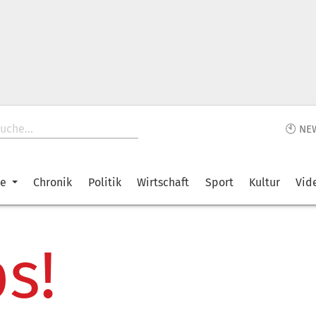
🕙 NE
ke
Chronik
Politik
Wirtschaft
Sport
Kultur
Vid
s!