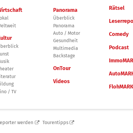
Rätsel
irtschaft
Panorama
okal
Überblick
Leserrepo
eltweit
Panorama
Auto / Motor
Comedy
ultur
Gesundheit
berblick
Podcast
Multimedia
unst
Backstage
ImmoMAR
usik
OnTour
heater
AutoMAR
iteratur
Videos
ildung
FlohMAR
ino / TV
reporter werden
Tourentipps