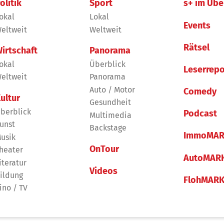
olitik
Sport
s+ im Übe
okal
Lokal
Events
eltweit
Weltweit
Rätsel
irtschaft
Panorama
okal
Überblick
Leserrepo
eltweit
Panorama
Auto / Motor
Comedy
ultur
Gesundheit
berblick
Podcast
Multimedia
unst
Backstage
ImmoMAR
usik
OnTour
heater
AutoMAR
iteratur
Videos
ildung
FlohMAR
ino / TV