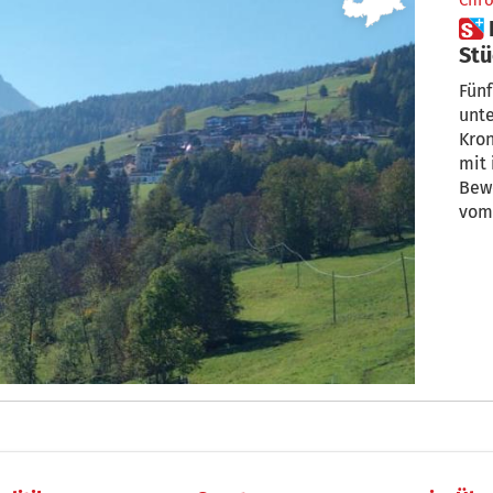
Chro
 Das Dorf, das jedes Jahr ein
Stü
Fünf
unte
Kron
mit 
Bew
vom 