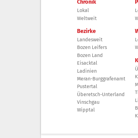
Chronik
P
Lokal
L
Weltweit
W
Bezirke
W
Landesweit
L
Bozen Leifers
W
Bozen Land
K
Eisacktal
Ü
Ladinien
K
Meran-Burggrafenamt
M
Pustertal
T
Überetsch-Unterland
L
Vinschgau
B
Wipptal
K