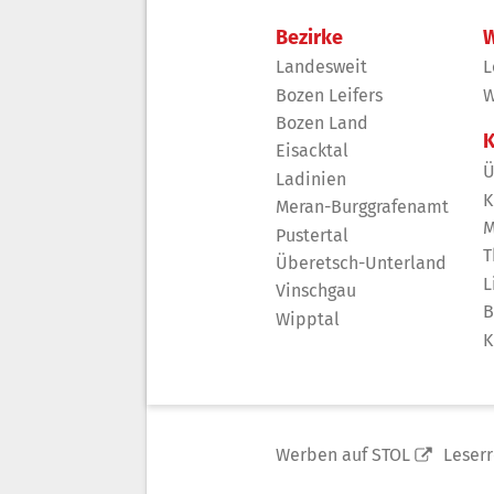
Bezirke
W
Landesweit
L
Bozen Leifers
W
Bozen Land
K
Eisacktal
Ü
Ladinien
K
Meran-Burggrafenamt
M
Pustertal
T
Überetsch-Unterland
L
Vinschgau
B
Wipptal
K
Werben auf STOL
Leser