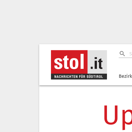
Bezir
Up