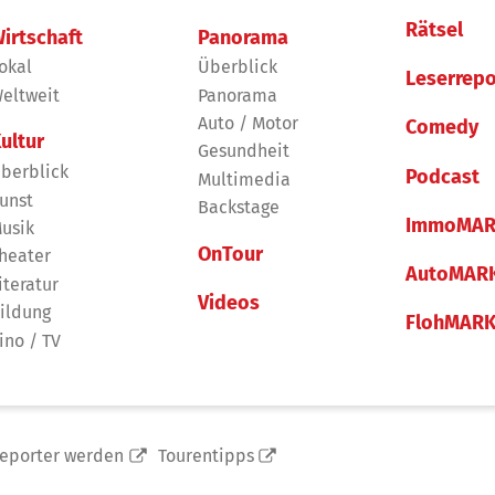
Rätsel
irtschaft
Panorama
okal
Überblick
Leserrepo
eltweit
Panorama
Auto / Motor
Comedy
ultur
Gesundheit
berblick
Podcast
Multimedia
unst
Backstage
ImmoMAR
usik
OnTour
heater
AutoMAR
iteratur
Videos
ildung
FlohMAR
ino / TV
reporter werden
Tourentipps