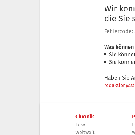
Wir konn
die Sie
Fehlercode:
Was können 
Sie könne
Sie könne
Haben Sie A
redaktion@sto
Chronik
P
Lokal
L
Weltweit
W