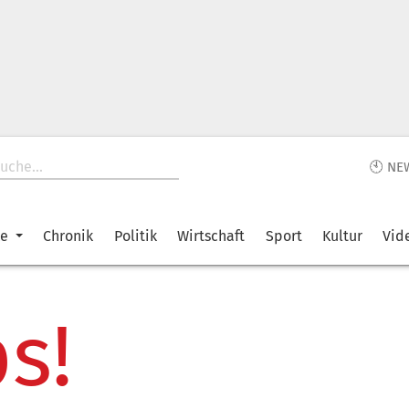
🕙 NE
ke
Chronik
Politik
Wirtschaft
Sport
Kultur
Vid
s!