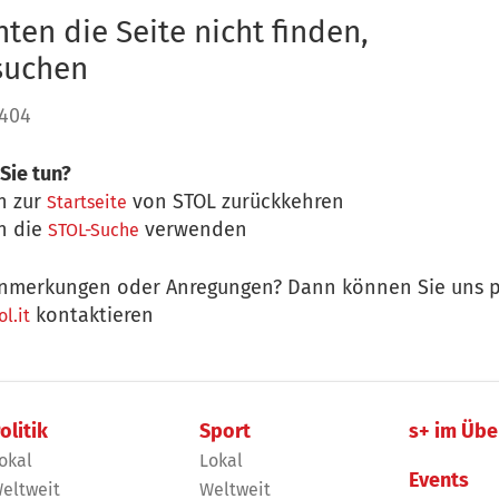
ten die Seite nicht finden,
 suchen
 404
Sie tun?
n zur
von STOL zurückkehren
Startseite
n die
verwenden
STOL-Suche
nmerkungen oder Anregungen? Dann können Sie uns p
kontaktieren
l.it
olitik
Sport
s+ im Übe
okal
Lokal
Events
eltweit
Weltweit