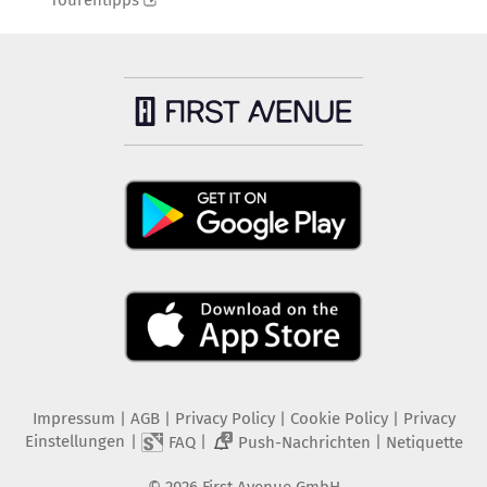
Tourentipps
Impressum
|
AGB
|
Privacy Policy
|
Cookie Policy
|
Privacy
Einstellungen
|
|
|
FAQ
Push-Nachrichten
Netiquette
2
©
2026
First Avenue GmbH