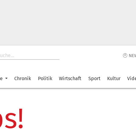
🕙 NE
ke
Chronik
Politik
Wirtschaft
Sport
Kultur
Vid
s!