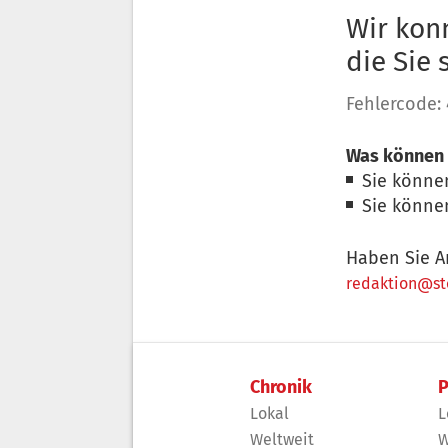
Wir konn
die Sie
Fehlercode:
Was können 
Sie könne
Sie könne
Haben Sie A
redaktion@sto
Chronik
P
Lokal
L
Weltweit
W