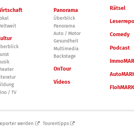
Rätsel
irtschaft
Panorama
okal
Überblick
Leserrepo
eltweit
Panorama
Auto / Motor
Comedy
ultur
Gesundheit
berblick
Podcast
Multimedia
unst
Backstage
ImmoMAR
usik
OnTour
heater
AutoMAR
iteratur
Videos
ildung
FlohMAR
ino / TV
reporter werden
Tourentipps