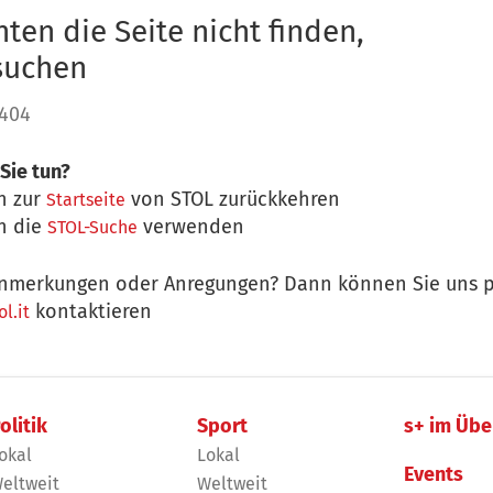
ten die Seite nicht finden,
 suchen
 404
Sie tun?
n zur
von STOL zurückkehren
Startseite
n die
verwenden
STOL-Suche
nmerkungen oder Anregungen? Dann können Sie uns p
kontaktieren
l.it
olitik
Sport
s+ im Übe
okal
Lokal
Events
eltweit
Weltweit