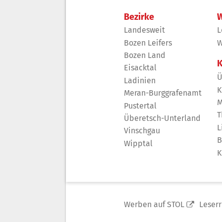
Bezirke
W
Landesweit
L
Bozen Leifers
W
Bozen Land
K
Eisacktal
Ü
Ladinien
K
Meran-Burggrafenamt
M
Pustertal
T
Überetsch-Unterland
L
Vinschgau
B
Wipptal
K
Werben auf STOL
Leser