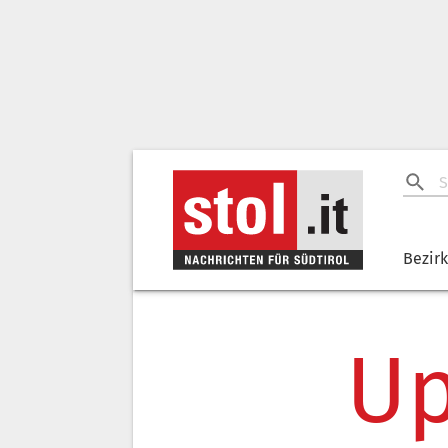
Bezir
Up