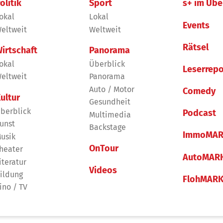
olitik
Sport
s+ im Übe
okal
Lokal
Events
eltweit
Weltweit
Rätsel
irtschaft
Panorama
okal
Überblick
Leserrepo
eltweit
Panorama
Auto / Motor
Comedy
ultur
Gesundheit
berblick
Podcast
Multimedia
unst
Backstage
ImmoMAR
usik
OnTour
heater
AutoMAR
iteratur
Videos
ildung
FlohMAR
ino / TV