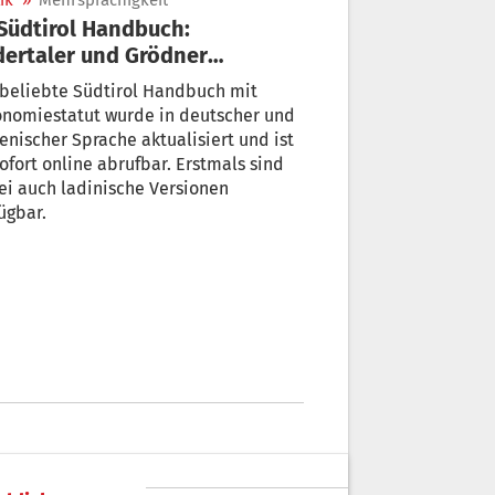
ik
»
Mehrsprachigkeit
ertaler und Grödner
sionen ab sofort online
 beliebte Südtirol Handbuch mit
onomiestatut wurde in deutscher und
ienischer Sprache aktualisiert und ist
ofort online abrufbar. Erstmals sind
i auch ladinische Versionen
ügbar.