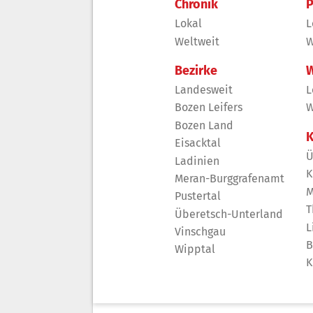
Chronik
P
Lokal
L
Weltweit
W
Bezirke
W
Landesweit
L
Bozen Leifers
W
Bozen Land
K
Eisacktal
Ü
Ladinien
K
Meran-Burggrafenamt
M
Pustertal
T
Überetsch-Unterland
L
Vinschgau
B
Wipptal
K