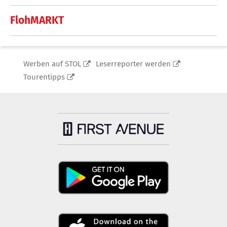
FlohMARKT
Werben auf STOL
Leserreporter werden
Tourentipps