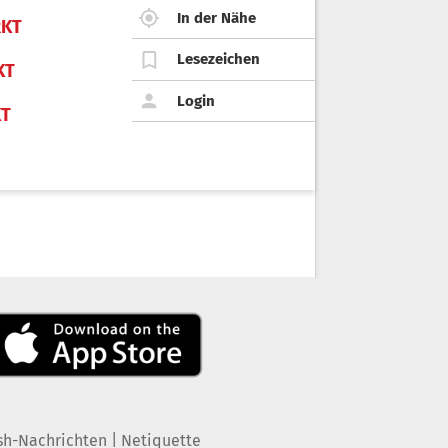
In der Nähe
KT
Lesezeichen
KT
Login
KT
|
sh-Nachrichten
Netiquette