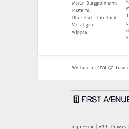
K
Meran-Burggrafenamt
M
Pustertal
T
Überetsch-Unterland
L
Vinschgau
B
Wipptal
K
Werben auf STOL
Leser
Impressum
|
AGB
|
Privacy 