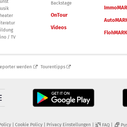
unst
Backstage
ImmoMAR
usik
OnTour
heater
AutoMAR
iteratur
Videos
ildung
FlohMAR
ino / TV
reporter werden
Tourentipps
Policy
|
Cookie Policy
|
Privacy Einstellungen
|
|
FAQ
Pu
2