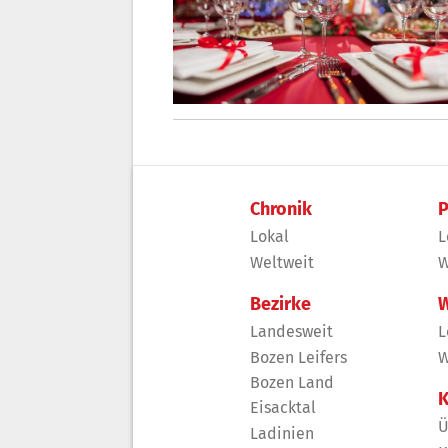
Chronik
P
Lokal
L
Weltweit
W
Bezirke
W
Landesweit
L
Bozen Leifers
W
Bozen Land
K
Eisacktal
Ü
Ladinien