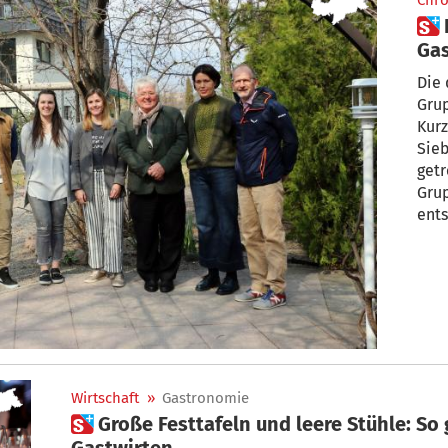
Chro
 Die Gruppe Südtiroler
Gas
Die 
Grup
Kurz
Sieb
getroffen. Zum 1
Grup
ents
Wirtschaft
»
Gastronomie
 Große Festtafeln und leere Stühle: So geht es den Südtiroler
Gastwirten