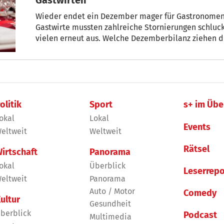
Wieder endet ein Dezember mager für Gastronomen i
Gastwirte mussten zahlreiche Stornierungen schluc
vielen erneut aus. Welche Dezemberbilanz ziehen d
Elisabeth Turker
olitik
Sport
s+ im Übe
okal
Lokal
Events
eltweit
Weltweit
Rätsel
irtschaft
Panorama
okal
Überblick
Leserrepo
eltweit
Panorama
Auto / Motor
Comedy
ultur
Gesundheit
berblick
Podcast
Multimedia